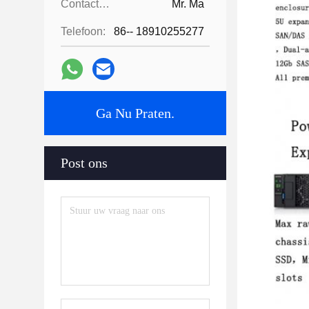
Contactpersonen:
Mr. Ma
Telefoon:
86-- 18910255277
Ga Nu Praten.
Post ons