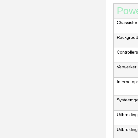
Powe
Chassisfo
Rackgroot
Controllers
Verwerker
Interne op
Systeemg
Uitbreiding
Uitbreidin