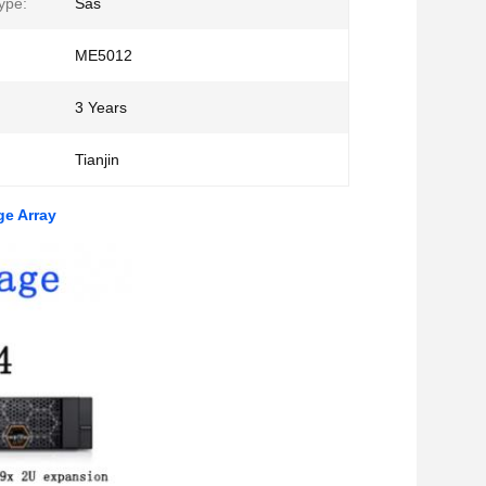
ype:
Sas
ME5012
3 Years
Tianjin
ge Array