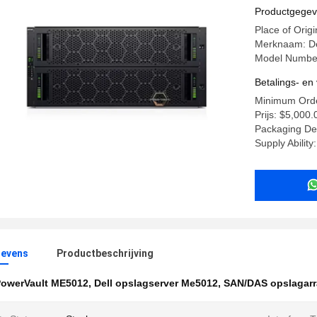
Productgege
Place of Origi
Merknaam: De
Model Numbe
Betalings- e
Minimum Orde
Prijs: $5,000
Packaging Det
Supply Abilit
evens
Productbeschrijving
owerVault ME5012
,
Dell opslagserver Me5012
,
SAN/DAS opslagar