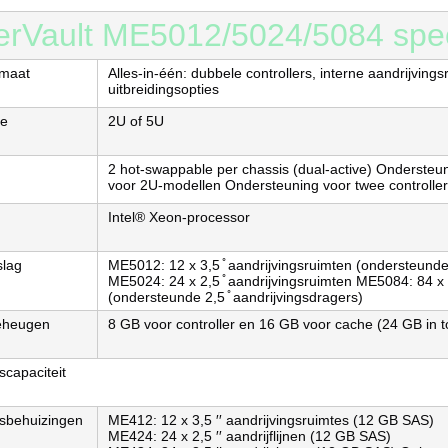
rVault ME5012/5024/5084 speci
rmaat
Alles-in-één: dubbele controllers, interne aandrijvin
uitbreidingsopties
te
2U of 5U
2 hot-swappable per chassis (dual-active) Ondersteun
voor 2U-modellen Ondersteuning voor twee controller
Intel® Xeon-processor
slag
ME5012: 12 x 3,5 ̊ aandrijvingsruimten (ondersteunde 
ME5024: 24 x 2,5 ̊ aandrijvingsruimten ME5084: 84 x 3
(ondersteunde 2,5 ̊ aandrijvingsdragers)
eheugen
8 GB voor controller en 16 GB voor cache (24 GB in t
scapaciteit
gsbehuizingen
ME412: 12 x 3,5 ′′ aandrijvingsruimtes (12 GB SAS)
ME424: 24 x 2,5 ′′ aandrijflijnen (12 GB SAS)