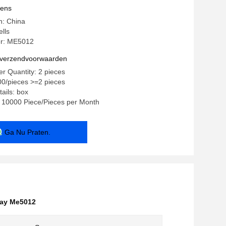
vens
n: China
lls
r: ME5012
n verzendvoorwaarden
r Quantity: 2 pieces
.00/pieces >=2 pieces
ails: box
y: 10000 Piece/Pieces per Month
Ga Nu Praten.
ray Me5012