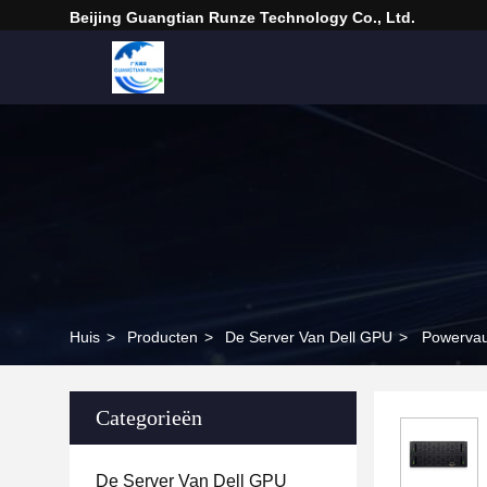
Beijing Guangtian Runze Technology Co., Ltd.
Huis
>
Producten
>
De Server Van Dell GPU
>
Powervau
Categorieën
De Server Van Dell GPU