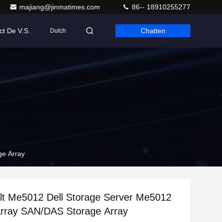
majiang@jinmatimes.com
86-- 18910255277
ct De V.S.
Chatten
Dutch
ge Array
lt Me5012 Dell Storage Server Me5012
Array SAN/DAS Storage Array