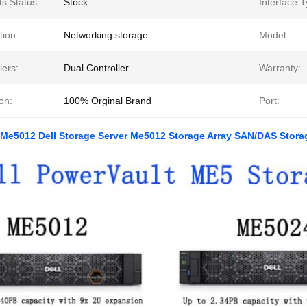
s Status:
Stock
Interface T
tion:
Networking storage
Model:
lers:
Dual Controller
Warranty:
on:
100% Orginal Brand
Port:
Me5012 Dell Storage Server Me5012 Storage Array SAN/DAS Stora