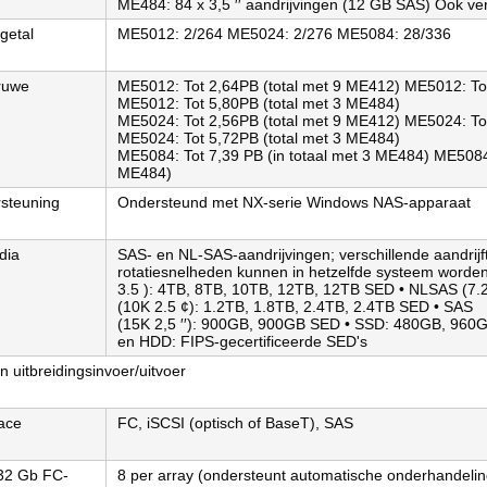
ME484: 84 x 3,5 ′′ aandrijvingen (12 GB SAS) Ook ve
getal
ME5012: 2/264 ME5024: 2/276 ME5084: 28/336
ruwe
ME5012: Tot 2,64PB (total met 9 ME412) ME5012: To
ME5012: Tot 5,80PB (total met 3 ME484)
ME5024: Tot 2,56PB (total met 9 ME412) ME5024: To
ME5024: Tot 5,72PB (total met 3 ME484)
ME5084: Tot 7,39 PB (in totaal met 3 ME484) ME5084:
ME484)
steuning
Ondersteund met NX-serie Windows NAS-apparaat
dia
SAS- en NL-SAS-aandrijvingen; verschillende aandrij
rotatiesnelheden kunnen in hetzelfde systeem word
3.5 ): 4TB, 8TB, 10TB, 12TB, 12TB SED • NLSAS (7.
(10K 2.5 ¢): 1.2TB, 1.8TB, 2.4TB, 2.4TB SED • SAS
(15K 2,5 ′′): 900GB, 900GB SED • SSD: 480GB, 960
en HDD: FIPS-gecertificeerde SED's
n uitbreidingsinvoer/uitvoer
face
FC, iSCSI (optisch of BaseT), SAS
32 Gb FC-
8 per array (ondersteunt automatische onderhandelin