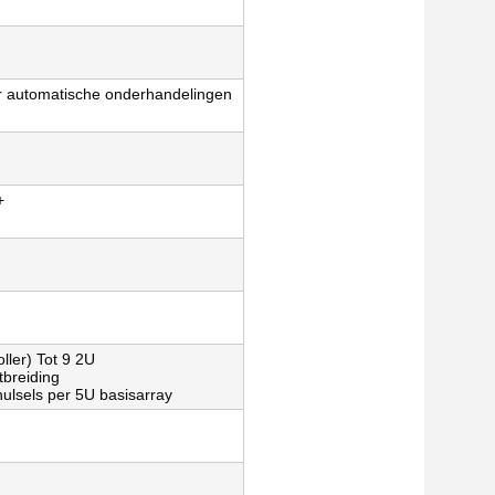
or automatische onderhandelingen
+
ller) Tot 9 2U
tbreiding
ulsels per 5U basisarray