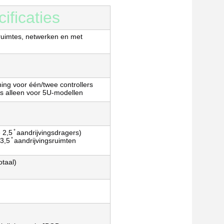
ficaties
gsruimtes, netwerken en met
ing voor één/twee controllers
s alleen voor 5U-modellen
2,5 ̊ aandrijvingsdragers)
,5 ̊ aandrijvingsruimten
otaal)