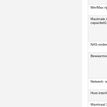
Min/Max rij
Maximale 
capaciteit1
NAS-onder
Bewaarme
Netwerk- e
Host-inter
Maximaal 