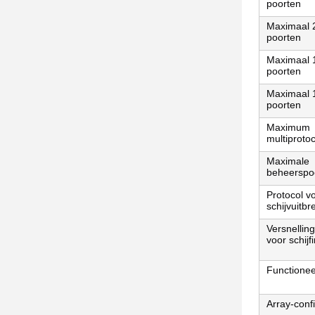
poorten
Maximaal 
poorten
Maximaal 
poorten
Maximaal 
poorten
Maximum
multiproto
Maximale
beheerspo
Protocol v
schijvuitbr
Versnellin
voor schijf
Functionee
Array-conf