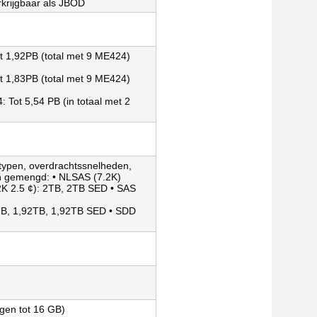
rkrijgbaar als JBOD
t 1,92PB (total met 9 ME424)
t 1,83PB (total met 9 ME424)
 Tot 5,54 PB (in totaal met 2
ftypen, overdrachtssnelheden,
en gemengd: • NLSAS (7.2K)
2K 2.5 ¢): 2TB, 2TB SED • SAS
GB, 1,92TB, 1,92TB SED • SDD
gen tot 16 GB)