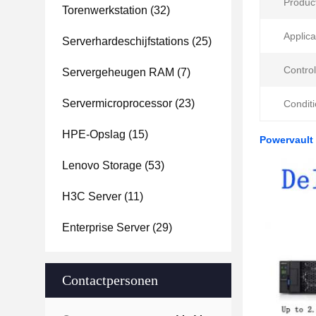
Product
Torenwerkstation
(32)
Applica
Serverhardeschijfstations
(25)
Control
Servergeheugen RAM
(7)
Servermicroprocessor
(23)
Conditi
HPE-Opslag
(15)
Powervault 
Lenovo Storage
(53)
H3C Server
(11)
Enterprise Server
(29)
Contactpersonen