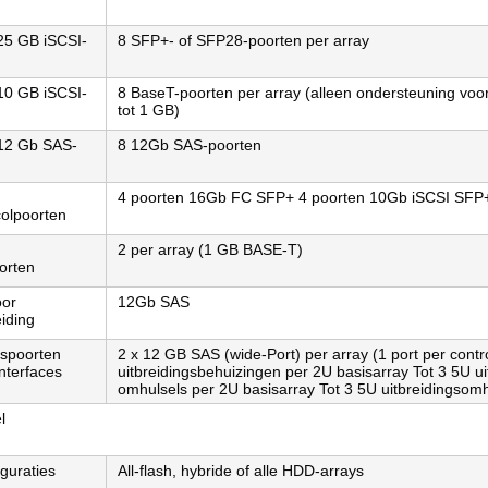
25 GB iSCSI-
8 SFP+- of SFP28-poorten per array
10 GB iSCSI-
8 BaseT-poorten per array (alleen ondersteuning vo
tot 1 GB)
12 Gb SAS-
8 12Gb SAS-poorten
4 poorten 16Gb FC SFP+ 4 poorten 10Gb iSCSI SFP
colpoorten
2 per array (1 GB BASE-T)
orten
oor
12Gb SAS
eiding
gspoorten
2 x 12 GB SAS (wide-Port) per array (1 port per contro
interfaces
uitbreidingsbehuizingen per 2U basisarray Tot 3 5U ui
omhulsels per 2U basisarray Tot 3 5U uitbreidingsomh
l
iguraties
All-flash, hybride of alle HDD-arrays