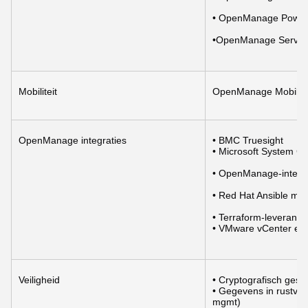
• OpenManage Power
•OpenManage Service
Mobiliteit
OpenManage Mobile
OpenManage integraties
• BMC Truesight
• Microsoft System Ce
• OpenManage-integr
• Red Hat Ansible mo
• Terraform-leveranci
• VMware vCenter en
Veiligheid
• Cryptografisch gesi
• Gegevens in rustvers
mgmt)