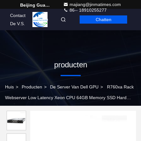
majiang@jinmatimes.com
Beijing Guangtian Runze Technology Co., Ltd.
86-- 18910255277
Contact
Chatten
Dutch
De V.S.
producten
Huis
>
Producten
>
De Server Van Dell GPU
>
R760xa Rack
Webserver Low Latency Xeon CPU 64GB Memory SSD Hard
Drive 750W Stroomvoorziening Modelnummer R7525 Stock