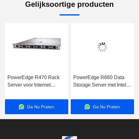
Gelijksoortige producten
PowerEdge R470 Rack
PowerEdge R660 Data
Server voor Internet
Storage Server met Intel
Computer Data Storage
Xeon Processor voor
Applications Server
zakelijke toepassingen
Ga Nu Praten.
Ga Nu Praten.