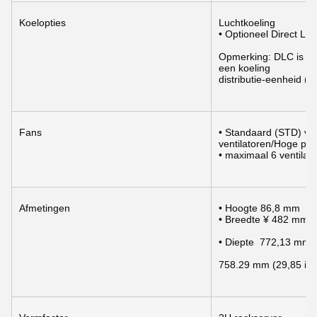
Koelopties
Luchtkoeling
• Optioneel Direct Li
Opmerking: DLC is een
een koeling
distributie-eenheid (
Fans
• Standaard (STD) vent
ventilatoren/Hoge pre
• maximaal 6 ventilat
Afmetingen
• Hoogte 86,8 mm
• Breedte ¥ 482 mm
• Diepte  772,13 mm (
758.29 mm (29,85 inc