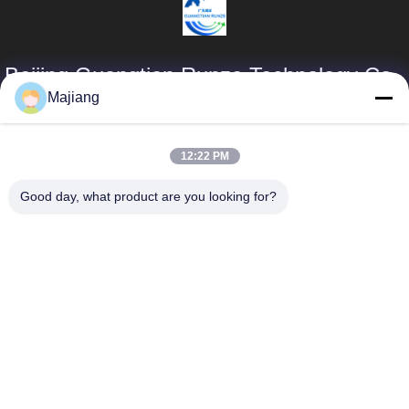
Beijing Guangtian Runze Technology Co.,
Ltd.
Majiang
Producten
Snelle Links
12:22 PM
majiang@jinmatimes.com
De Server van
Profiel van het
Good day, what product are you looking for?
Dell GPU
bedrijf
86--
18910255277
HPE-Rekserver
Fabriekstocht
Zaal 405, 14,
Lenovogpu Server
Kwaliteitscontrole
Yard 38, het
Zuidengebied van
Dell Rack Server
Nieuws
Groenland
Zhongyang, Peking
Inspurgpu Server
Sitemap
China gelieve Te
bouwen.
Huaweigpu Server
Privacybeleid