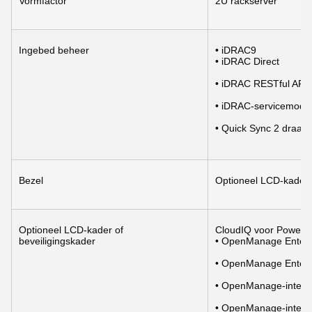
Vormfactor
2U rackserver
Ingebed beheer
• iDRAC9
• iDRAC Direct
• iDRAC RESTful API 
• iDRAC-servicemodu
• Quick Sync 2 draad
Bezel
Optioneel LCD-kader o
Optioneel LCD-kader of 
CloudIQ voor PowerEd
beveiligingskader
• OpenManage Enterp
• OpenManage Enterpr
• OpenManage-integra
• OpenManage-integr