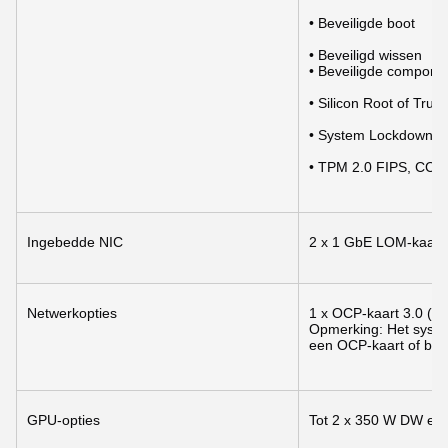
• Beveiligde boot
• Beveiligd wissen
• Beveiligde component
• Silicon Root of Trust
• System Lockdown (v
• TPM 2.0 FIPS, CC-T
Ingebedde NIC
2 x 1 GbE LOM-kaart (
Netwerkopties
1 x OCP-kaart 3.0 (fac
Opmerking: Het syste
een OCP-kaart of beid
GPU-opties
Tot 2 x 350 W DW en