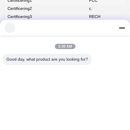
Certificering1
FCC
Certificering2
c.
Certificering3
RECH
Vormfactor
2U Rack Server
Majiang
CPU
Xeon 6326
Geheugen
1024 GB DDR4
2:30 AM
Hard Drive
8*960GSAS
RAID-controller
H310:
Good day, what product are you looking for?
Stroomvoorziening
1400 W
Chassis
12*3,5in
Profiel van het bedrijf