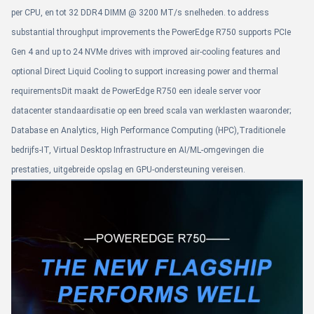
per CPU, en tot 32 DDR4 DIMM @ 3200 MT/s snelheden. to address
substantial throughput improvements the PowerEdge R750 supports PCIe
Gen 4 and up to 24 NVMe drives with improved air-cooling features and
optional Direct Liquid Cooling to support increasing power and thermal
requirementsDit maakt de PowerEdge R750 een ideale server voor
datacenter standaardisatie op een breed scala van werklasten waaronder;
Database en Analytics, High Performance Computing (HPC),Traditionele
bedrijfs-IT, Virtual Desktop Infrastructure en AI/ML-omgevingen die
prestaties, uitgebreide opslag en GPU-ondersteuning vereisen.