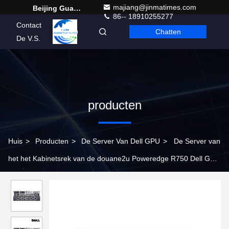
majiang@jinmatimes.com
Beijing Guangtian Runze Technology Co., Ltd.
86-- 18910255277
Contact
Chatten
Dutch
De V.S.
producten
Huis
>
Producten
>
De Server Van Dell GPU
>
De Server van
het het Kabinetsrek van de douane2u Poweredge R750 Dell GPU
Server