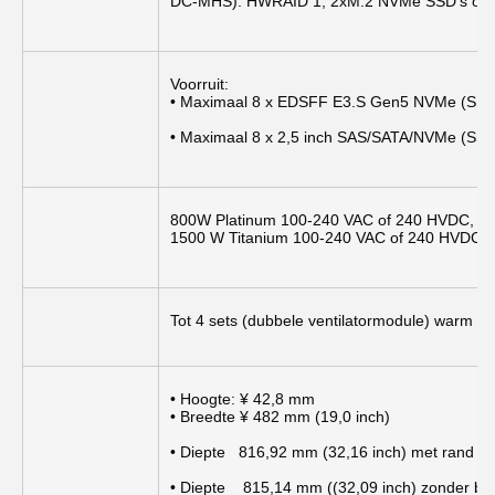
DC-MHS): HWRAID 1, 2xM.2 NVMe SSD's of
Voorruit:
• Maximaal 8 x EDSFF E3.S Gen5 NVMe (SSD
• Maximaal 8 x 2,5 inch SAS/SATA/NVMe (SS
800W Platinum 100-240 VAC of 240 HVDC, ho
1500 W Titanium 100-240 VAC of 240 HVDC, 
Tot 4 sets (dubbele ventilatormodule) warm wi
• Hoogte: ¥ 42,8 mm
• Breedte ¥ 482 mm (19,0 inch)
• Diepte   816,92 mm (32,16 inch) met rand
• Diepte    815,14 mm ((32,09 inch) zonder be