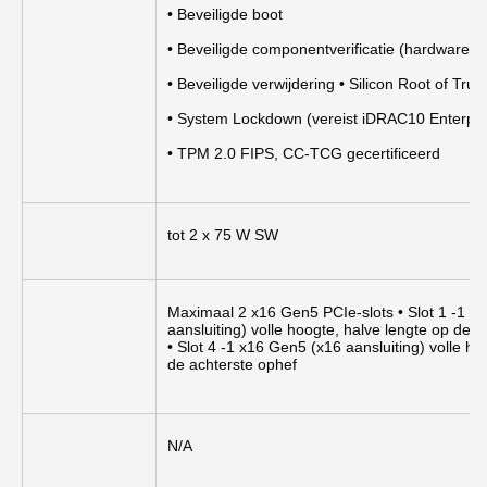
• Beveiligde boot
• Beveiligde componentverificatie (hardware-int
• Beveiligde verwijdering • Silicon Root of Trust
• System Lockdown (vereist iDRAC10 Enterpri
• TPM 2.0 FIPS, CC-TCG gecertificeerd
tot 2 x 75 W SW
Maximaal 2 x16 Gen5 PCIe-slots • Slot 1 -1 x1
aansluiting) volle hoogte, halve lengte op de 
• Slot 4 -1 x16 Gen5 (x16 aansluiting) volle ho
de achterste ophef
N/A