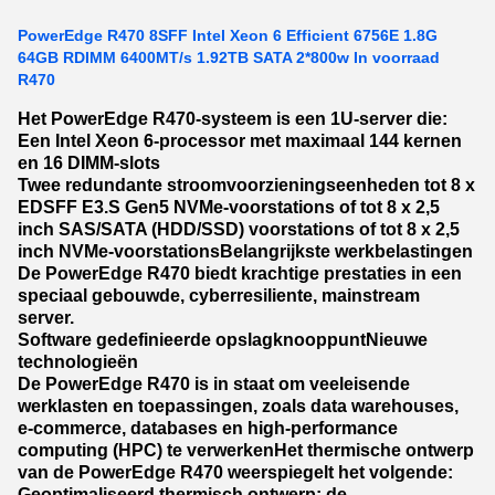
PowerEdge R470 8SFF Intel Xeon 6 Efficient 6756E 1.8G
64GB RDIMM 6400MT/s 1.92TB SATA 2*800w In voorraad
R470
Het PowerEdge R470-systeem is een 1U-server die:
Een Intel Xeon 6-processor met maximaal 144 kernen
en 16 DIMM-slots
Twee redundante stroomvoorzieningseenheden tot 8 x
EDSFF E3.S Gen5 NVMe-voorstations of tot 8 x 2,5
inch SAS/SATA (HDD/SSD) voorstations of tot 8 x 2,5
inch NVMe-voorstations
Belangrijkste werkbelastingen
De PowerEdge R470 biedt krachtige prestaties in een
speciaal gebouwde, cyberresiliente, mainstream
server.
Software gedefinieerde opslagknooppunt
Nieuwe
technologieën
De PowerEdge R470 is in staat om veeleisende
werklasten en toepassingen, zoals data warehouses,
e-commerce, databases en high-performance
computing (HPC) te verwerken
Het thermische ontwerp
van de PowerEdge R470 weerspiegelt het volgende:
Geoptimaliseerd thermisch ontwerp: de