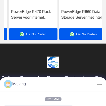
PowerEdge R470 Rack
PowerEdge R660 Data
Server voor Internet
Storage Server met Intel
Computer Data Storage
Xeon Processor voor
Applications Server
zakelijke toepassingen
Ga Nu Praten.
Ga Nu Praten.
Beijing Guangtian Runze Technology Co.,
Ltd.
Majiang
Producten
Snelle Links
8:19 AM
majiang@jinmatimes.com