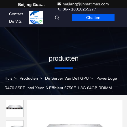
majiang@jinmatimes.com
Beijing Guangtian Runze Technology Co., Ltd.
86-- 18910255277
Contact
Chatten
Dutch
De V.S.
producten
Huis
>
Producten
>
De Server Van Dell GPU
>
PowerEdge
R470 8SFF Intel Xeon 6 Efficient 6756E 1.8G 64GB RDIMM
6400MT/s 1.92TB SATA 2*800w In voorraad R470