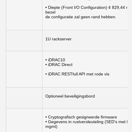
• Diepte (Front I/O Configuration) ¢ 829,44 mm
bezel
de configuratie zal geen rand hebben.
1U rackserver
• iDRAC10
• iDRAC Direct
• iDRAC RESTfull API met rode vis
Optioneel beveiligingsbord
• Cryptografisch gesigneerde firmware
• Gegevens in rustversleuteling (SED's met loka
mgmt)