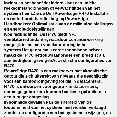
inzicht en het besef dat iedere klant een unieke
reeksomstandigheden of verwachtingen van het
systeem heeft.Zie de Dell PowerEdge R470 Installatie-
en onderhoudshandleiding bij PowerEdge
Handboeken: Optimalisatie van de milieudoelstellingen
en energie-doelstellingen
Koelredundantie: De R470 biedt N+1
ventilatorredundantie, waardoor continue werking
mogelijk is met één ventilatorstoring in het
systeem.Het geoptimaliseerde thermische beheer
maakt de R470 betrouwbaar onder een breed scala
aan bedrijfsomgevingen
Acoestische configuraties van
R470
PowerEdge R470 is een rackserver met akoestische
output die zich uitstrekt van niveaus die geschikt zijn
voor een kantooromgeving tot die in datacenters.
R470 is ontworpen voor gebruik in datacenters,
sommige gebruikers kunnen het liever gebruiken in
een rustiger omgeving.
in sommige gevallen kan de snelheid van de
loopsnelheid van het systeem niet worden verlaagd
zonder de configuratie van het systeem te wijzigen, en