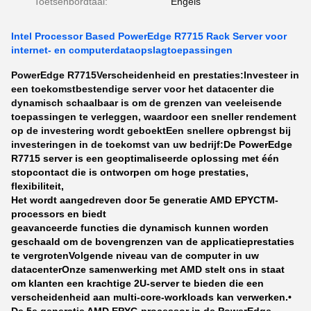
Toetsenbordtaal:
Engels
Intel Processor Based PowerEdge R7715 Rack Server voor
internet- en computerdataopslagtoepassingen
PowerEdge R7715
Verscheidenheid en prestaties:
Investeer in
een toekomstbestendige server voor het datacenter die
dynamisch schaalbaar is om de grenzen van veeleisende
toepassingen te verleggen, waardoor een sneller rendement
op de investering wordt geboekt
Een snellere opbrengst bij
investeringen in de toekomst van uw bedrijf:
De PowerEdge
R7715 server is een geoptimaliseerde oplossing met één
stopcontact die is ontworpen om hoge prestaties,
flexibiliteit,
Het wordt aangedreven door 5e generatie AMD EPYCTM-
processors en biedt
geavanceerde functies die dynamisch kunnen worden
geschaald om de bovengrenzen van de applicatieprestaties
te vergroten
Volgende niveau van de computer in uw
datacenter
Onze samenwerking met AMD stelt ons in staat
om klanten een krachtige 2U-server te bieden die een
verscheidenheid aan multi-core-workloads kan verwerken.•