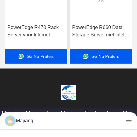
PowerEdge R470 Rack
PowerEdge R660 Data
Server voor Internet
Storage Server met Intel
Computer Data Storage
Xeon Processor voor
Applications Server
zakelijke toepassingen
Ga Nu Praten.
Ga Nu Praten.
Beijing Guangtian Runze Technology Co.,
Ltd.
Majiang