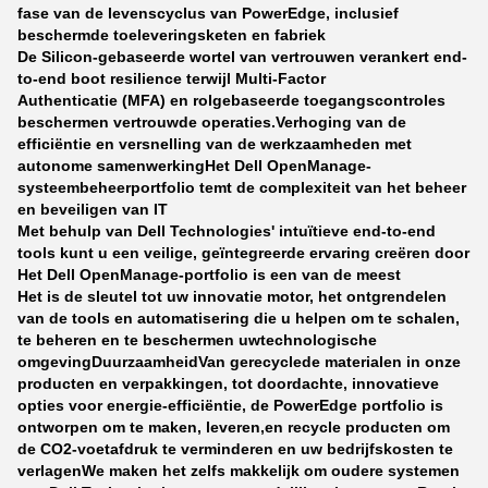
fase van de levenscyclus van PowerEdge, inclusief
beschermde toeleveringsketen en fabriek
De Silicon-gebaseerde wortel van vertrouwen verankert end-
to-end boot resilience terwijl Multi-Factor
Authenticatie (MFA) en rolgebaseerde toegangscontroles
beschermen vertrouwde operaties.
Verhoging van de
efficiëntie en versnelling van de werkzaamheden met
autonome samenwerking
Het Dell OpenManage-
systeembeheerportfolio temt de complexiteit van het beheer
en beveiligen van IT
Met behulp van Dell Technologies' intuïtieve end-to-end
tools kunt u een veilige, geïntegreerde ervaring creëren door
Het Dell OpenManage-portfolio is een van de meest
Het is de sleutel tot uw innovatie motor, het ontgrendelen
van de tools en automatisering die u helpen om te schalen,
te beheren en te beschermen uw
technologische
omgeving
Duurzaamheid
Van gerecyclede materialen in onze
producten en verpakkingen, tot doordachte, innovatieve
opties voor energie-efficiëntie, de PowerEdge portfolio is
ontworpen om te maken, leveren,en recycle producten om
de CO2-voetafdruk te verminderen en uw bedrijfskosten te
verlagenWe maken het zelfs makkelijk om oudere systemen