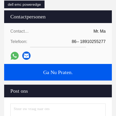
dell emc poweredge
Contactpersonen
Contactpersonen:
Mr. Ma
Telefoon:
86-- 18910255277
Ga Nu Praten.
Post ons