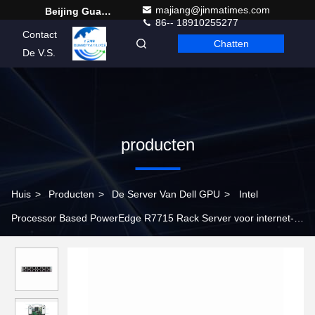
majiang@jinmatimes.com
Beijing Guangtian Runze Technology Co., Ltd.
86-- 18910255277
Contact
Chatten
Dutch
De V.S.
producten
Huis
>
Producten
>
De Server Van Dell GPU
>
Intel
Processor Based PowerEdge R7715 Rack Server voor internet-
en computerdataopslagtoepassingen