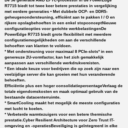
De 5e generatie AMD EPYC-processor in de PowerEdge
R7715 biedt tot twee keer betere prestaties in vergelijking
met eerdere generaties • Met dubbele OCP- en DDR5-
geheugenondersteuning, efficiënt aan te pakken I / O en
rijkere opslagbehoeften in een enkel stopconcept
Nieuwe
configuratieopties voor gerichte werkbelastingen
De
PowerEdge R7715 biedt grote flexibiliteit met meerdere
configuratiemogelijkheden om aan de verschillende
behoeften van klanten te voldoen.
* Met ondersteuning voor maximaal 8 PCIe-slots* in een
genereuze 2U-vormfactor, kan het zich gemakkelijk
aanpassen aan verschillende werkdrukvereisten.
* Een ideale keuze voor bedrijven die op zoek zijn naar een
veelzijdige server die kan groeien met hun veranderende
behoeften.
Efficiëntie plus een hoger consolidatiepercentage
Verlaag de
totale eigendomskosten en maak optimaal gebruik van de
bestaande datacenterruimte.
* SmartCooling maakt het mogelijk de meeste configuraties
met lucht te koelen.
* Verbeterde warmtezuigers voor een betere thermische
prestatie.
Cyber Resilient Architecture voor Zero Trust IT-
omgeving en -operaties
Beveiliging is geïntegreerd in elke