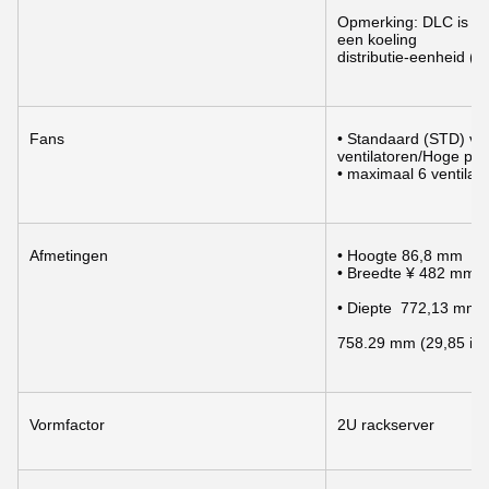
Opmerking: DLC is een
een koeling
distributie-eenheid (
Fans
• Standaard (STD) vent
ventilatoren/Hoge pre
• maximaal 6 ventilat
Afmetingen
• Hoogte 86,8 mm
• Breedte ¥ 482 mm
• Diepte  772,13 mm (
758.29 mm (29,85 inc
Vormfactor
2U rackserver