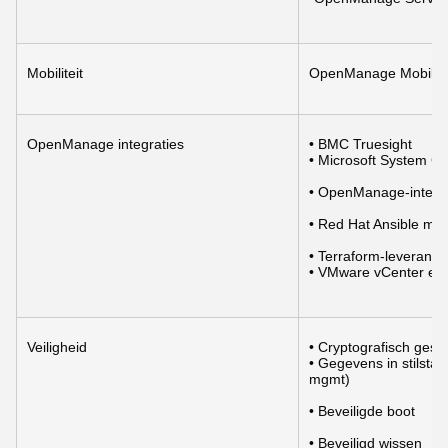
Mobiliteit
OpenManage Mobile
OpenManage integraties
• BMC Truesight
• Microsoft System Ce
• OpenManage-integr
• Red Hat Ansible mo
• Terraform-leveranci
• VMware vCenter en
Veiligheid
• Cryptografisch gesi
• Gegevens in stilstan
mgmt)
• Beveiligde boot
• Beveiligd wissen