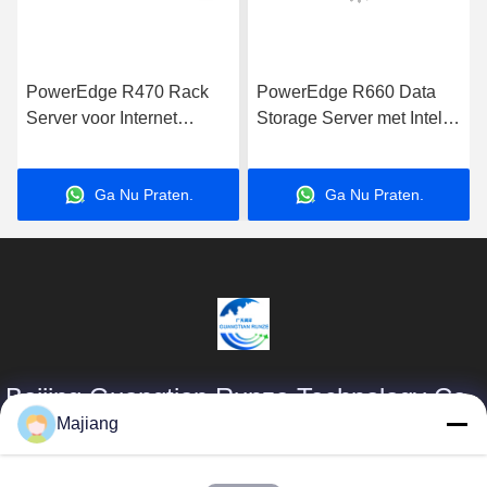
PowerEdge R470 Rack
PowerEdge R660 Data
Server voor Internet
Storage Server met Intel
Computer Data Storage
Xeon Processor voor
Applications Server
zakelijke toepassingen
Ga Nu Praten.
Ga Nu Praten.
Beijing Guangtian Runze Technology Co.,
Ltd.
Majiang
Producten
Snelle Links