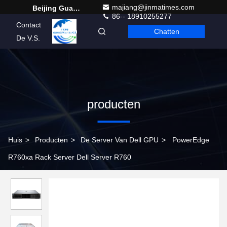
majiang@jinmatimes.com
Beijing Guangtian Runze Technology Co., Ltd.
86-- 18910255277
Contact
Chatten
Dutch
De V.S.
producten
Huis
>
Producten
>
De Server Van Dell GPU
>
PowerEdge
R760xa Rack Server Dell Server R760