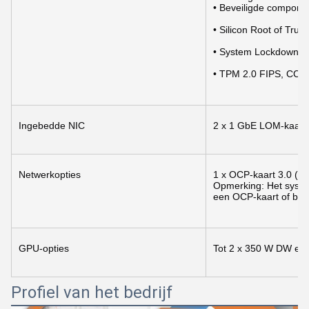
• Beveiligde component
• Silicon Root of Trust
• System Lockdown (v
• TPM 2.0 FIPS, CC-T
Ingebedde NIC
2 x 1 GbE LOM-kaart (
Netwerkopties
1 x OCP-kaart 3.0 (fac
Opmerking: Het syste
een OCP-kaart of beid
GPU-opties
Tot 2 x 350 W DW en
Profiel van het bedrijf