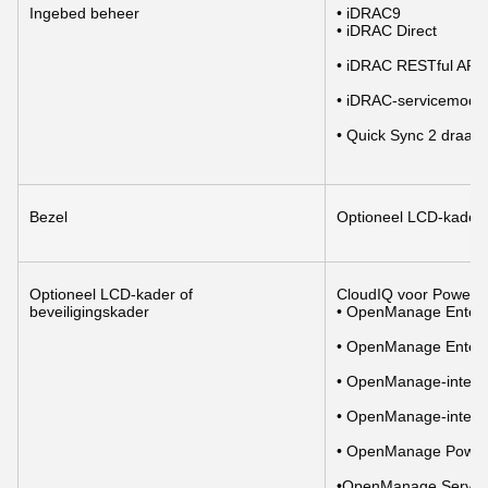
Ingebed beheer
• iDRAC9
• iDRAC Direct
• iDRAC RESTful API 
• iDRAC-servicemodu
• Quick Sync 2 draad
Bezel
Optioneel LCD-kader o
Optioneel LCD-kader of 
CloudIQ voor PowerEd
beveiligingskader
• OpenManage Enterp
• OpenManage Enterpr
• OpenManage-integra
• OpenManage-integr
• OpenManage Power
•OpenManage Service