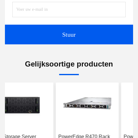
Stuur
Gelijksoortige producten
PowerEdge R470 Rack
PowerEdge R660 Data