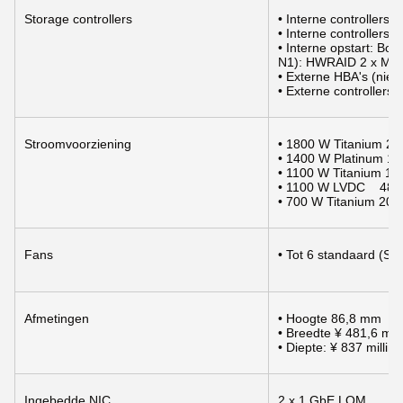
Storage controllers
• Interne controller
• Interne controllers 
• Interne opstart: B
N1): HWRAID 2 x M.2
• Externe HBA's (nie
• Externe controllers
Stroomvoorziening
• 1800 W Titanium 20
• 1400 W Platinum 1
• 1100 W Titanium 10
• 1100 W LVDC    48 
• 700 W Titanium 200
Fans
• Tot 6 standaard (ST
Afmetingen
• Hoogte 86,8 mm
• Breedte ¥ 481,6 mm
• Diepte: ¥ 837 millim
Ingebedde NIC
2 x 1 GbE LOM