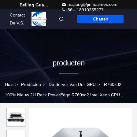
majiang@jinmatimes.com
Beijing Guangtian Runze Technology Co., Ltd.
86-- 18910255277
Contact
Chatten
Dutch
De V.S.
producten
Huis
>
Producten
>
De Server Van Dell GPU
>
R760xd2
100% Nieuw 2U Rack PowerEdge R760xd2 Intel Xeon CPU
Server