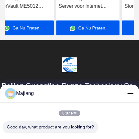
Server voor Internet
Storage Server met Intel
Computer Data Storage
Xeon Processor voor
Applications Server
zakelijke toepassingen
Ga Nu Praten.
Ga Nu Praten.
Beijing Guangtian Runze Technology Co.,
Ltd.
Majiang
Producten
Snelle Links
8:07 PM
majiang@jinmatimes.com
De Server van
Profiel van het
Good day, what product are you looking for?
Dell GPU
bedrijf
86--
18910255277