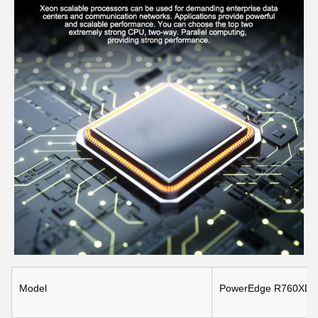
Model
PowerEdge R760XD2 