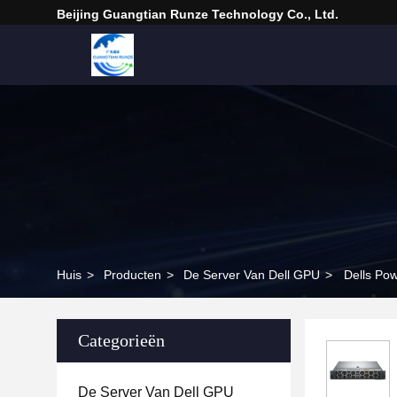
Beijing Guangtian Runze Technology Co., Ltd.
Huis
>
Producten
>
De Server Van Dell GPU
>
Dells P
Categorieën
De Server Van Dell GPU