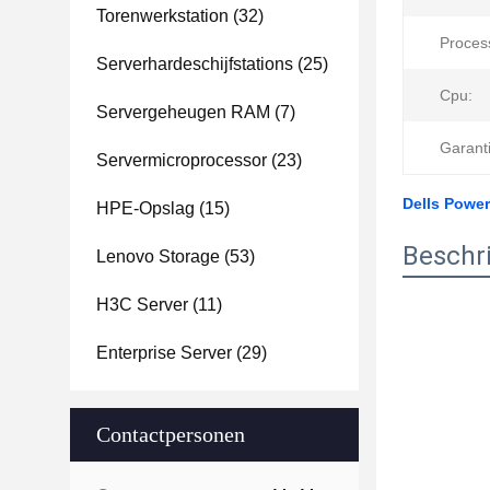
Torenwerkstation
(32)
Proces
Serverhardeschijfstations
(25)
Cpu:
Servergeheugen RAM
(7)
Garanti
Servermicroprocessor
(23)
Dells Powe
HPE-Opslag
(15)
Beschri
Lenovo Storage
(53)
H3C Server
(11)
Enterprise Server
(29)
Contactpersonen