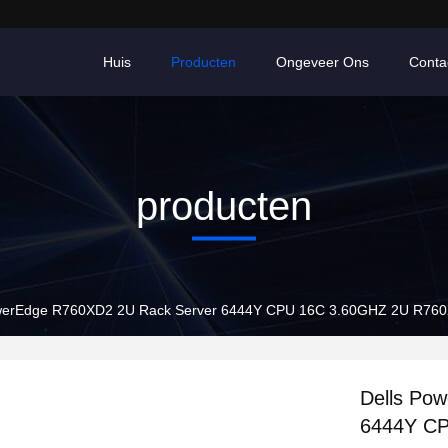
Huis
Producten
Ongeveer Ons
Conta
producten
owerEdge R760XD2 2U Rack Server 6444Y CPU 16C 3.60GHZ 2U R76
Dells Po
6444Y C