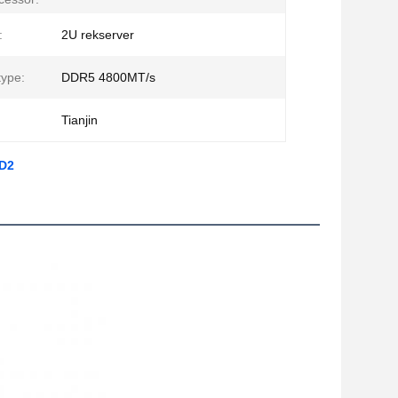
:
2U rekserver
ype:
DDR5 4800MT/s
Tianjin
XD2