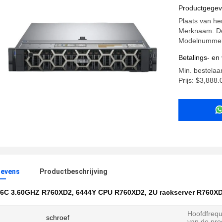
Productgege
Plaats van he
Merknaam: De
Modelnumme
Betalings- e
Min. bestelaan
Prijs: $3,888
evens
Productbeschrijving
16C 3.60GHZ R760XD2
,
6444Y CPU R760XD2
,
2U rackserver R760X
Hoofdfrequ
schroef
van de pro