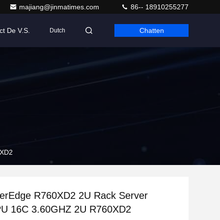
majiang@jinmatimes.com
86-- 18910255277
ct De V.S.
Chatten
Dutch
0XD2
werEdge R760XD2 2U Rack Server
PU 16C 3.60GHZ 2U R760XD2