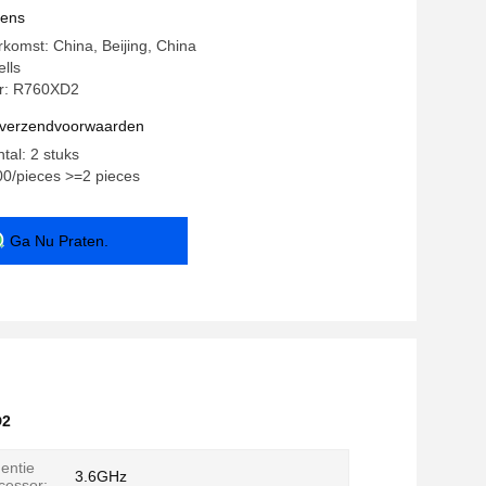
vens
rkomst: China, Beijing, China
lls
r: R760XD2
n verzendvoorwaarden
tal: 2 stuks
.00/pieces >=2 pieces
Ga Nu Praten.
D2
entie
3.6GHz
cessor: