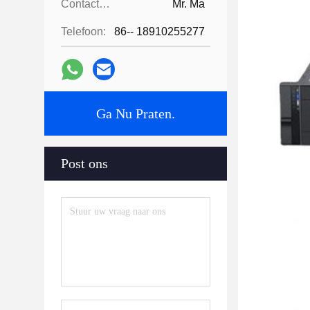
Contactpersonen:
Mr. Ma
Telefoon:
86-- 18910255277
Ga Nu Praten.
Post ons