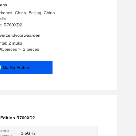
vens
rkomst: China, Beijing, China
lls
r: R760XD2
n verzendvoorwaarden
tal: 2 stuks
.00/pieces >=2 pieces
Ga Nu Praten.
 Edition R760XD2
entie
3.6GHz
cessor: