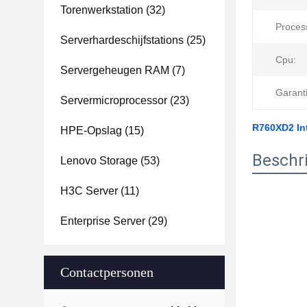
Torenwerkstation
(32)
Proces
Serverhardeschijfstations
(25)
Cpu:
Servergeheugen RAM
(7)
Garanti
Servermicroprocessor
(23)
R760XD2 Int
HPE-Opslag
(15)
Beschri
Lenovo Storage
(53)
H3C Server
(11)
Enterprise Server
(29)
Contactpersonen