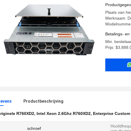
Productgege
Plaats van he
Merknaam: De
Modelnumme
Betalings- e
Min. bestelaan
Prijs: $3,888
evens
Productbeschrijving
riginele R760XD2
,
Intel Xeon 2.6Ghz R760XD2
,
Enterprise Custom
Hoofdfrequ
schroef
van de pro