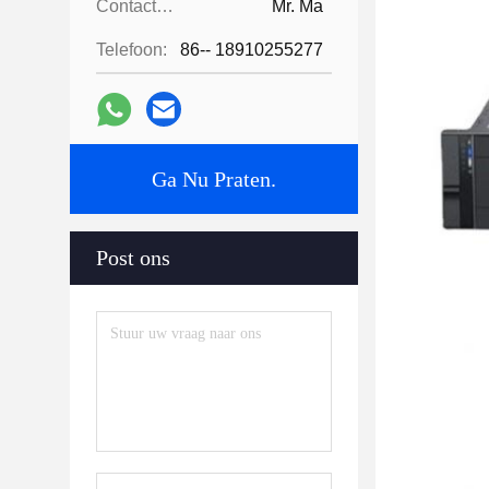
Contactpersonen:
Mr. Ma
Telefoon:
86-- 18910255277
Ga Nu Praten.
Post ons