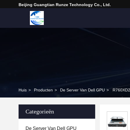
Beijing Guangtian Runze Technology Co., Ltd.
Huis
>
Producten
>
De Server Van Dell GPU
>
R760XD2 
Categorieën
De Server Van Dell GPU