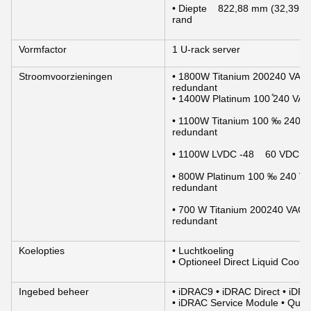
• Diepte    822,88 mm (32,39 i
rand
Vormfactor
1 U-rack server
Stroomvoorzieningen
• 1800W Titanium 200­240 VAC 
redundant
• 1400W Platinum 100 ̊240 VAC
• 1100W Titanium 100 ‰ 240 VA
redundant
• 1100W LVDC -48    60 VDC, h
• 800W Platinum 100 ‰ 240 VAC
redundant
• 700 W Titanium 200­240 VAC o
redundant
Koelopties
• Luchtkoeling
• Optioneel Direct Liquid Cooli
Ingebed beheer
• iDRAC9 • iDRAC Direct • iDR
• iDRAC Service Module • Quic