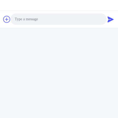
Telefoon:
86-- 18910255277
Ga Nu Praten.
Photo
Post ons
Video Call
Audio Call