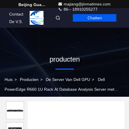
majiang@jinmatimes.com
Beijing Guangtian Runze Technology Co., Ltd.
86-- 18910255277
Contact
Chatten
Dutch
De V.S.
producten
Huis
>
Producten
>
De Server Van Dell GPU
>
Dell
PowerEdge R660 1U Rack AI Database Analysis Server met
Private Mold 3