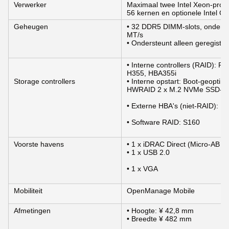
Verwerker
Maximaal twee Intel Xeon-proce
56 kernen en optionele Intel Qu
Geheugen
• 32 DDR5 DIMM-slots, onderst
MT/s
• Ondersteunt alleen geregis
• Interne controllers (RAID):
H355, HBA355i
Storage controllers
• Interne opstart: Boot-geopti
HWRAID 2 x M.2 NVMe SSD-sta
• Externe HBA's (niet-RAID): 
• Software RAID: S160
Voorste havens
• 1 x iDRAC Direct (Micro-AB U
• 1 x USB 2.0
• 1 x VGA
Mobiliteit
OpenManage Mobile
Afmetingen
• Hoogte: ¥ 42,8 mm
• Breedte ¥ 482 mm