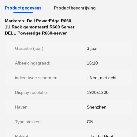
Productgegevens
Productbeschrijving
Markeren:
Dell PowerEdge R660
,
1U Rack gemonteerd R660 Server
,
DELL Poweredge R660-server
Garantie (jaar):
3 jaar
Afbeeldingsgraad:
16:10
indien twee schermen:
- Nee, niet echt.
Display resolutie:
1920x1200
Haven:
Shenzhen
Type stekker:
GN
Pakket:
- Ja, dat klopt.