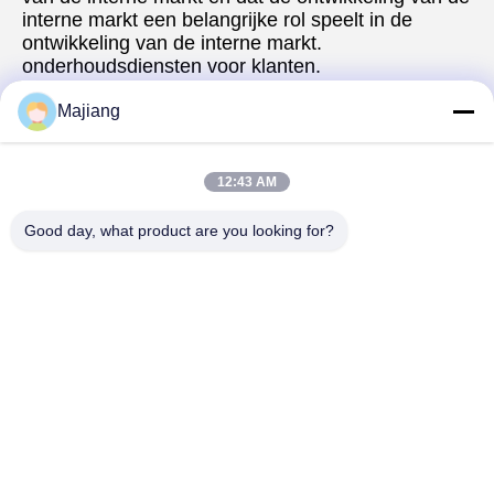
interne markt een belangrijke rol speelt in de 
ontwikkeling van de interne markt.
onderhoudsdiensten voor klanten.
Majiang
5. welke diensten kunnen wij leveren?
Geaccepteerde leveringsvoorwaarden: nul;
Aanvaarde betalingsvaluta: nul;
12:43 AM
Aanvaard betalingstype: nul;
Taal gesproken: Engels, Chinees, Spaans, Japans, 
Good day, what product are you looking for?
Portugees, Duits, Arabisch, Frans, Russisch, 
Koreaans, Hindi, Italiaans
Tags:
dell oem servers
de server van het douanerek
dell emc poweredge
Contactpersonen