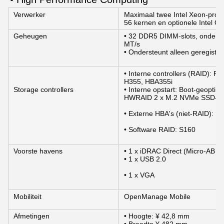
Verwerker
Maximaal twee Intel Xeon-proce
56 kernen en optionele Intel Qu
Geheugen
• 32 DDR5 DIMM-slots, onderst
MT/s
• Ondersteunt alleen geregis
• Interne controllers (RAID):
H355, HBA355i
Storage controllers
• Interne opstart: Boot-geopti
HWRAID 2 x M.2 NVMe SSD-sta
• Externe HBA's (niet-RAID): 
• Software RAID: S160
Voorste havens
• 1 x iDRAC Direct (Micro-AB U
• 1 x USB 2.0
• 1 x VGA
Mobiliteit
OpenManage Mobile
Afmetingen
• Hoogte: ¥ 42,8 mm