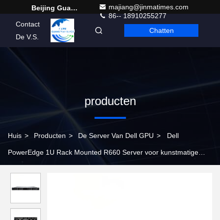
majiang@jinmatimes.com
Beijing Guangtian Runze Technology Co., Ltd.
86-- 18910255277
Contact
Chatten
Dutch
De V.S.
producten
Huis
>
Producten
>
De Server Van Dell GPU
>
Dell
PowerEdge 1U Rack Mounted R660 Server voor kunstmatige
intelligentie en databankanalyse