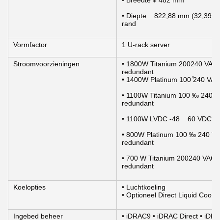
• Breedte ¥ 482 mm
• Diepte    822,88 mm (32,39 i
rand
Vormfactor
1 U-rack server
Stroomvoorzieningen
• 1800W Titanium 200­240 VAC 
redundant
• 1400W Platinum 100 ̊240 VAC
• 1100W Titanium 100 ‰ 240 VA
redundant
• 1100W LVDC -48    60 VDC, h
• 800W Platinum 100 ‰ 240 VAC
redundant
• 700 W Titanium 200­240 VAC o
redundant
Koelopties
• Luchtkoeling
• Optioneel Direct Liquid Cooli
Ingebed beheer
• iDRAC9 • iDRAC Direct • iDR