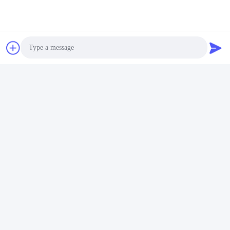
Contactpersonen:
Mr. Ma
Telefoon:
86-- 18910255277
Ga Nu Praten.
Photo
Post ons
Video Call
Audio Call