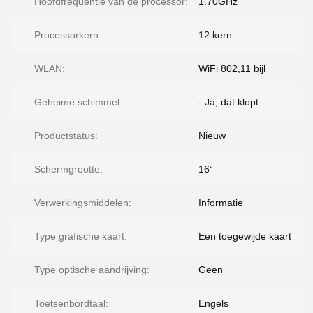
Hoofdfrequentie van de processor:
1.70GHz
Processorkern:
12 kern
WLAN:
WiFi 802,11 bijl
Geheime schimmel:
- Ja, dat klopt.
Productstatus:
Nieuw
Schermgrootte:
16“
Verwerkingsmiddelen:
Informatie
Type grafische kaart:
Een toegewijde kaart
Type optische aandrijving:
Geen
Toetsenbordtaal:
Engels