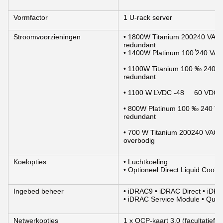
Vormfactor
1 U-rack server
Stroomvoorzieningen
• 1800W Titanium 200­240 VAC 
redundant
• 1400W Platinum 100 ̊240 VAC
• 1100W Titanium 100 ‰ 240 VA
redundant
• 1100 W LVDC -48     60 VDC, 
• 800W Platinum 100 ‰ 240 VAC
redundant
• 700 W Titanium 200­240 VAC o
overbodig
Koelopties
• Luchtkoeling
• Optioneel Direct Liquid Cooli
Ingebed beheer
• iDRAC9 • iDRAC Direct • iDR
• iDRAC Service Module • Quic
Netwerkopties
1 x OCP-kaart 3.0 (facultatief)