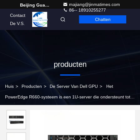
majiang@jinmatimes.com
Beijing Guangtian Runze Technology Co., Ltd.
86-- 18910255277
Contact
Chatten
Dutch
De V.S.
producten
Huis
>
Producten
>
De Server Van Dell GPU
>
Het
PowerEdge R660-systeem is een 1U-server die ondersteunt tot
twee Intel Xeon-processors van de 4e generatie met maximaal
56 kernen.