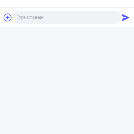
Telefoon:
86-- 18910255277
Ga Nu Praten.
Photo
Post ons
Video Call
Audio Call