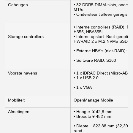
Geheugen
• 32 DDR5 DIMM-slots, onderst
MT/s
• Ondersteunt alleen geregis
• Interne controllers (RAID):
H355, HBA355i
Storage controllers
• Interne opstart: Boot-geopti
HWRAID 2 x M.2 NVMe SSD-sta
• Externe HBA's (niet-RAID): 
• Software RAID: S160
Voorste havens
• 1 x iDRAC Direct (Micro-AB U
• 1 x USB 2.0
• 1 x VGA
Mobiliteit
OpenManage Mobile
Afmetingen
• Hoogte: ¥ 42,8 mm
• Breedte ¥ 482 mm
• Diepte    822,88 mm (32,39 i
rand