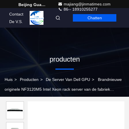
majiang@jinmatimes.com
Beijing Guangtian Runze Technology Co., Ltd.
86-- 18910255277
Contact
Chatten
Dutch
De V.S.
producten
Huis
>
Producten
>
De Server Van Dell GPU
>
Brandnieuwe
originele NF3120M5 Intel Xeon rack server van de fabriek
NF3120M5