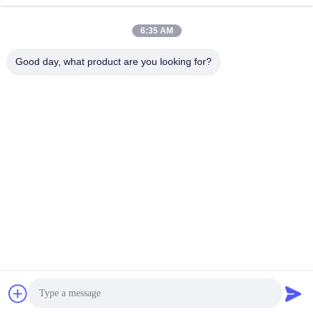
Producten
Snelle Links
6:35 AM
majiang@jinmatimes.com
De Server van
Profiel van het
Good day, what product are you looking for?
Dell GPU
bedrijf
86--
18910255277
HPE-Rekserver
Fabriekstocht
Zaal 405, 14,
Lenovogpu Server
Kwaliteitscontrole
Yard 38, het
Zuidengebied van
Dell Rack Server
Nieuws
Groenland
Zhongyang, Peking
Inspurgpu Server
Sitemap
China gelieve Te
bouwen.
Huaweigpu Server
Privacybeleid
dell opslagserver
China Goede kwaliteit De Server van Dell GPU Auteursrecht © 2023-
2026 Beijing Guangtian Runze Technology Co., Ltd. Alle rechten
voorbehouden.