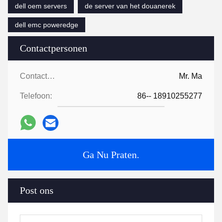
dell oem servers
de server van het douanerek
dell emc poweredge
Contactpersonen
Contactpersonen:
Mr. Ma
Telefoon:
86-- 18910255277
Ga Nu Praten.
Post ons