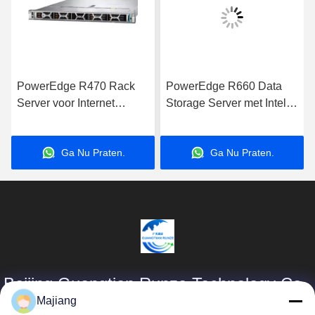
PowerEdge R470 Rack
PowerEdge R660 Data
Server voor Internet
Storage Server met Intel
Computer Data Storage
Xeon Processor voor
Applications Server
zakelijke toepassingen
Ga Nu Praten.
Ga Nu Praten.
Beijing Guangtian Runze Technology Co.,
Ltd.
Majiang