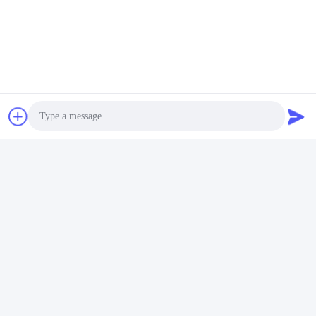
Photo
Video Call
Audio Call