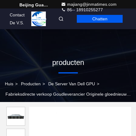
majiang@jinmatimes.com
Beijing Guangtian Runze Technology Co., Ltd.
86-- 18910255277
Contact
Chatten
Dutch
De V.S.
producten
Huis
>
Producten
>
De Server Van Dell GPU
>
Fabrieksdirecte verkoop Goudleverancier Originele gloednieuwe
Xfusion 2288 HV6 Rack Server