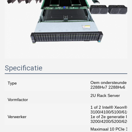
Specificatie
Oem ondersteunde ser
Type
2288Hv7 2288Hv6
2U Rack Server
Vormfactor
1 of 2 Intel® Xeon®-p
3100/4100/5100/6100/
Verwerker
1e of 2e generatie In
3200/4200/5200/6200/
Maximaal 10 PCIe 3.0