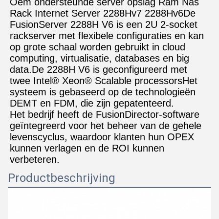
Oem ondersteunde server opslag Ram Nas 
Rack Internet Server 2288Hv7 2288Hv6
De 
FusionServer 2288H V6 is een 2U 2-socket 
rackserver met flexibele configuraties en kan 
op grote schaal worden gebruikt in cloud 
computing, virtualisatie, databases en big 
data.De 2288H V6 is geconfigureerd met 
twee Intel® Xeon® Scalable processorsHet 
systeem is gebaseerd op de technologieën 
DEMT en FDM, die zijn gepatenteerd.
Het bedrijf heeft de FusionDirector-software 
geïntegreerd voor het beheer van de gehele 
levenscyclus, waardoor klanten hun OPEX 
kunnen verlagen en de ROI kunnen 
verbeteren.
Productbeschrijving