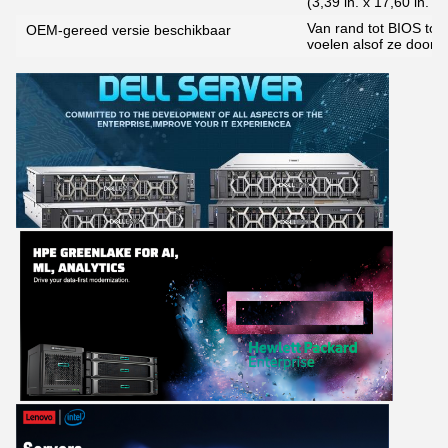
(3,39 in. x 17,60 in. x 
Van rand tot BIOS tot
OEM-gereed versie beschikbaar
voelen alsof ze door 