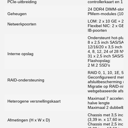
PCIe-uitbreiding
controllerkaart en 1 v
24 DDR4 DIMM-slots,
Geheugen
PMem-modules (100 r
LOM: 2 x 10 GE + 2 x
Netwerkpoorten
Flexibel NIC: 2 x GE,
IB-poorten
Ondersteunt hot-plugg
8 x 2,5 inch SAS/SATA
12/16/20 x 3,5 inch S
4, 8, 12, 24 of 28 NV
Interne opslag
31 x 2,5 inch SAS/SAT
Flashopslag:
2 M.2 SSD's
RAID 0, 1, 10, 1E, 5, 5
Geconfigureerd met e
RAID-ondersteuning
afsluitbescherming (fac
Migratie op RAID-nive
webgebaseerde afstan
Maximaal 7 accelerato
Heterogene versnellingskaart
halve lengte
Maximaal 2 dubbelbree
Chassis met 3,5 inch
(3,39 in. x 17,60 in. x 
Afmetingen (H x W x D)
Chassis met 2,5 inch