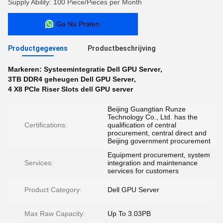
Supply Ability: 100 Piece/Pieces per Month
Ga Nu Praten.
Productgegevens
Productbeschrijving
Markeren:
Systeemintegratie Dell GPU Server
,
3TB DDR4 geheugen Dell GPU Server
,
4 X8 PCIe Riser Slots dell GPU server
Beijing Guangtian Runze
Technology Co., Ltd. has the
Certifications:
qualification of central
procurement, central direct and
Beijing government procurement
Equipment procurement, system
Services:
integration and maintenance
services for customers
Product Category:
Dell GPU Server
Max Raw Capacity:
Up To 3.03PB