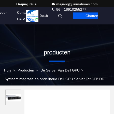
Beijing Guangtian Runze Technology Co., Ltd.
majiang@jinmatimes.com
86-- 18910255277
veer
Contact
Chatten
Dutch
De V.S.
producten
Huis
>
Producten
>
De Server Van Dell GPU
>
Systeemintegratie en onderhoud Dell GPU Server Tot 3TB DDR4
geheugen 4 X8 PCIe Riser Slots