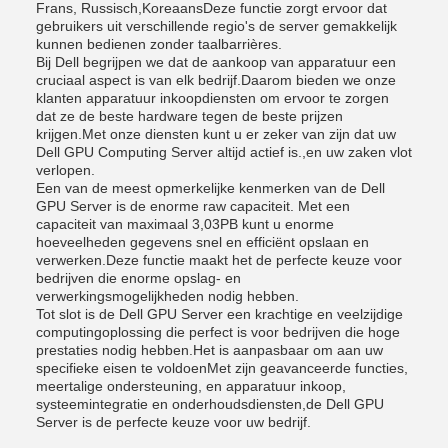
Frans, Russisch,KoreaansDeze functie zorgt ervoor dat
gebruikers uit verschillende regio's de server gemakkelijk
kunnen bedienen zonder taalbarrières.
Bij Dell begrijpen we dat de aankoop van apparatuur een
cruciaal aspect is van elk bedrijf.Daarom bieden we onze
klanten apparatuur inkoopdiensten om ervoor te zorgen
dat ze de beste hardware tegen de beste prijzen
krijgen.Met onze diensten kunt u er zeker van zijn dat uw
Dell GPU Computing Server altijd actief is.,en uw zaken vlot
verlopen.
Een van de meest opmerkelijke kenmerken van de Dell
GPU Server is de enorme raw capaciteit. Met een
capaciteit van maximaal 3,03PB kunt u enorme
hoeveelheden gegevens snel en efficiënt opslaan en
verwerken.Deze functie maakt het de perfecte keuze voor
bedrijven die enorme opslag- en
verwerkingsmogelijkheden nodig hebben.
Tot slot is de Dell GPU Server een krachtige en veelzijdige
computingoplossing die perfect is voor bedrijven die hoge
prestaties nodig hebben.Het is aanpasbaar om aan uw
specifieke eisen te voldoenMet zijn geavanceerde functies,
meertalige ondersteuning, en apparatuur inkoop,
systeemintegratie en onderhoudsdiensten,de Dell GPU
Server is de perfecte keuze voor uw bedrijf.