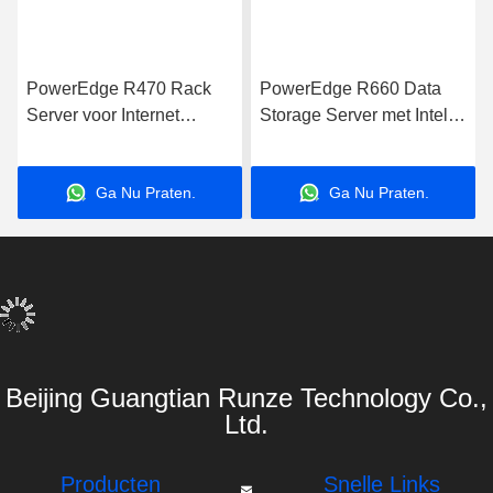
PowerEdge R470 Rack
PowerEdge R660 Data
Server voor Internet
Storage Server met Intel
Computer Data Storage
Xeon Processor voor
Applications Server
zakelijke toepassingen
Ga Nu Praten.
Ga Nu Praten.
Beijing Guangtian Runze Technology Co.,
Ltd.
Producten
Snelle Links