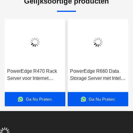
Gelijksoortige producten
PowerEdge R470 Rack
PowerEdge R660 Data
Server voor Internet
Storage Server met Intel
Computer Data Storage
Xeon Processor voor
Applications Server
zakelijke toepassingen
Ga Nu Praten.
Ga Nu Praten.