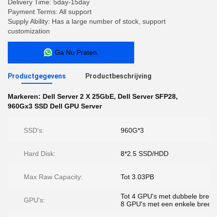
Delivery Time: 5day-15day
Payment Terms: All support
Supply Ability: Has a large number of stock, support
customization
Ga Nu Praten.
Productgegevens
Productbeschrijving
Markeren:
Dell Server 2 X 25GbE
,
Dell Server SFP28
,
960Gx3 SSD Dell GPU Server
SSD's:
960G*3
Hard Disk:
8*2.5 SSD/HDD
Max Raw Capacity:
Tot 3.03PB
Tot 4 GPU's met dubbele breedt
GPU's:
8 GPU's met een enkele breed