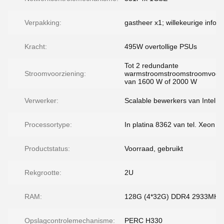
Verpakking:
gastheer x1; willekeurige infor
Kracht:
495W overtollige PSUs
Tot 2 redundante
Stroomvoorziening:
warmstroomstroomstroomvoorz
van 1600 W of 2000 W
Verwerker:
Scalable bewerkers van Intel 
Processortype:
In platina 8362 van tel. Xeon
Productstatus:
Voorraad, gebruikt
Rekgrootte:
2U
RAM:
128G (4*32G) DDR4 2933MHz
Opslagcontrolemechanisme:
PERC H330