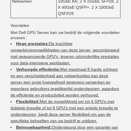
Netwerken
10GbE KR, 2 X 25GbE SFP28, 2
X 40GbE QSFP+, 2 X 100GbE
QSFP28
Voordelen
Met Dell GPU Server kan uw bedrijf de volgende voordelen
ervaren:
Hoge prestaties:
De krachtige
verwerkingsmogelijkheden van deze server, gecombineerd
met geavanceerde GPU's, leveren uitzonderlijke prestaties
voor data-intensieve werklasten.
Verhoogde efficiëntie:
Met maximaal 8 harde schijven
en een verscheidenheid aan netwerkopties kan deze
server een grote hoeveelheid gegevens verwerken en
meerdere gebruikers tegelijkertijd ondersteunen, waardoor
de efficiëntie en productiviteit worden verhoogd.
Flexibiliteit:
Met de mogelijkheid om tot 4 GPU's met
dubbele breedte of tot 8 GPU's met een enkele breedte te
ondersteunen, biedt deze server flexibiliteit om aan de
specifieke behoeften van uw bedrijf te voldoen.
Betrouwbaarheid:
Ondersteund door een garantie van