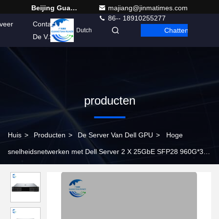
Beijing Guangtian Runze Technology Co., Ltd.
majiang@jinmatimes.com
86-- 18910255277
veer
Contact
Chatten
Dutch
De V.S.
producten
Huis
>
Producten
>
De Server Van Dell GPU
>
Hoge
snelheidsnetwerken met Dell Server 2 X 25GbE SFP28 960G*3
SSD