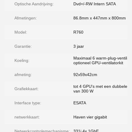
Optische Aandrijving:
Dvd+/-RW Intern SATA
Afmetingen:
86.8mm x 447mm x 800mm
Model:
R760
Garantie:
3 jaar
Maximaal 6 warm-plug-ventilat
Koeling:
optioneel GPU-ventilatorkit
afmeting:
92x59x42cm
tot 4 GPU's met een dubbele b
Grafiekkaart:
van 300 W
Interface type:
ESATA
netwerkkaart:
Haven vier gigabit
Netwerkcontrolemechanisme:
331i 4x 1GbE