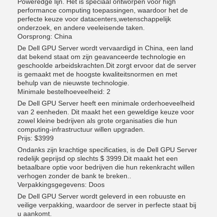
Poweredge lijn. Het is speciaal ontworpen voor high
performance computing toepassingen, waardoor het de
perfecte keuze voor datacenters,wetenschappelijk
onderzoek, en andere veeleisende taken.
Oorsprong: China
De Dell GPU Server wordt vervaardigd in China, een land
dat bekend staat om zijn geavanceerde technologie en
geschoolde arbeidskrachten.Dit zorgt ervoor dat de server
is gemaakt met de hoogste kwaliteitsnormen en met
behulp van de nieuwste technologie.
Minimale bestelhoeveelheid: 2
De Dell GPU Server heeft een minimale orderhoeveelheid
van 2 eenheden. Dit maakt het een geweldige keuze voor
zowel kleine bedrijven als grote organisaties die hun
computing-infrastructuur willen upgraden.
Prijs: $3999
Ondanks zijn krachtige specificaties, is de Dell GPU Server
redelijk geprijsd op slechts $ 3999.Dit maakt het een
betaalbare optie voor bedrijven die hun rekenkracht willen
verhogen zonder de bank te breken..
Verpakkingsgegevens: Doos
De Dell GPU Server wordt geleverd in een robuuste en
veilige verpakking, waardoor de server in perfecte staat bij
u aankomt.