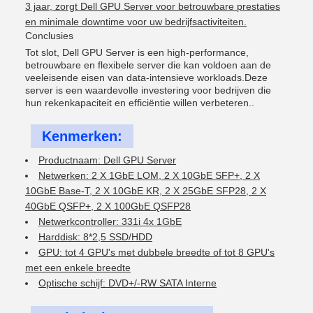
3 jaar, zorgt Dell GPU Server voor betrouwbare prestaties
en minimale downtime voor uw bedrijfsactiviteiten.
Conclusies
Tot slot, Dell GPU Server is een high-performance,
betrouwbare en flexibele server die kan voldoen aan de
veeleisende eisen van data-intensieve workloads.Deze
server is een waardevolle investering voor bedrijven die
hun rekenkapaciteit en efficiëntie willen verbeteren..
Kenmerken:
Productnaam: Dell GPU Server
Netwerken: 2 X 1GbE LOM, 2 X 10GbE SFP+, 2 X
10GbE Base-T, 2 X 10GbE KR, 2 X 25GbE SFP28, 2 X
40GbE QSFP+, 2 X 100GbE QSFP28
Netwerkcontroller: 331i 4x 1GbE
Harddisk: 8*2,5 SSD/HDD
GPU: tot 4 GPU's met dubbele breedte of tot 8 GPU's
met een enkele breedte
Optische schijf: DVD+/-RW SATA Interne