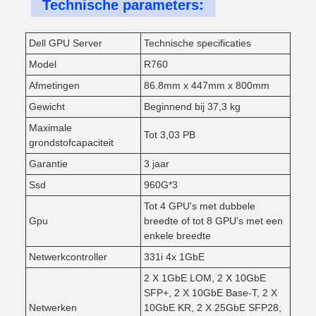
Technische parameters:
Dell GPU Server
Technische specificaties
Model
R760
Afmetingen
86.8mm x 447mm x 800mm
Gewicht
Beginnend bij 37,3 kg
Maximale
Tot 3,03 PB
grondstofcapaciteit
Garantie
3 jaar
Ssd
960G*3
Tot 4 GPU's met dubbele
Gpu
breedte of tot 8 GPU's met een
enkele breedte
Netwerkcontroller
331i 4x 1GbE
2 X 1GbE LOM, 2 X 10GbE
SFP+, 2 X 10GbE Base-T, 2 X
Netwerken
10GbE KR, 2 X 25GbE SFP28,