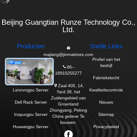
Beijing Guangtian Runze Technology Co.,
Ltd.
Producten
Snelle Links
majiang@jinmatimes.com
De Server van
Profiel van het
Dell GPU
bedrijf
86--
18910255277
HPE-Rekserver
Fabriekstocht
Zaal 405, 14,
Lenovogpu Server
Kwaliteitscontrole
Yard 38, het
Zuidengebied van
Dell Rack Server
Nieuws
Groenland
Zhongyang, Peking
Inspurgpu Server
Sitemap
China gelieve Te
bouwen.
Huaweigpu Server
Privacybeleid