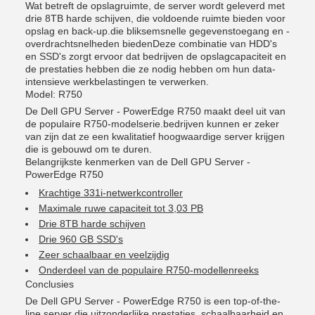
Wat betreft de opslagruimte, de server wordt geleverd met
drie 8TB harde schijven, die voldoende ruimte bieden voor
opslag en back-up.die bliksemsnelle gegevenstoegang en -
overdrachtsnelheden biedenDeze combinatie van HDD's
en SSD's zorgt ervoor dat bedrijven de opslagcapaciteit en
de prestaties hebben die ze nodig hebben om hun data-
intensieve werkbelastingen te verwerken.
Model: R750
De Dell GPU Server - PowerEdge R750 maakt deel uit van
de populaire R750-modelserie.bedrijven kunnen er zeker
van zijn dat ze een kwalitatief hoogwaardige server krijgen
die is gebouwd om te duren.
Belangrijkste kenmerken van de Dell GPU Server -
PowerEdge R750
Krachtige 331i-netwerkcontroller
Maximale ruwe capaciteit tot 3,03 PB
Drie 8TB harde schijven
Drie 960 GB SSD's
Zeer schaalbaar en veelzijdig
Onderdeel van de populaire R750-modellenreeks
Conclusies
De Dell GPU Server - PowerEdge R750 is een top-of-the-
line server die uitzonderlijke prestaties, schaalbaarheid en