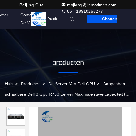
Beijing Guangtian Runze Technology Co., Ltd.
majiang@jinmatimes.com
86-- 18910255277
veer
Contact
Chatten
Dutch
De V.S.
producten
Huis
>
Producten
>
De Server Van Dell GPU
>
Aanpasbare
schaalbare Dell 8 Gpu R750 Server Maximale ruwe capaciteit tot
3,03 PB