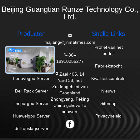
Beijing Guangtian Runze Technology Co.,
Ltd.
Producten
Snelle Links
majiang@jinmatimes.com
De Server van
Profiel van het
Dell GPU
bedrijf
86--
18910255277
HPE-Rekserver
Fabriekstocht
Zaal 405, 14,
Lenovogpu Server
Kwaliteitscontrole
Yard 38, het
Zuidengebied van
Dell Rack Server
Nieuws
Groenland
Zhongyang, Peking
Inspurgpu Server
Sitemap
China gelieve Te
bouwen.
Huaweigpu Server
Privacybeleid
dell opslagserver