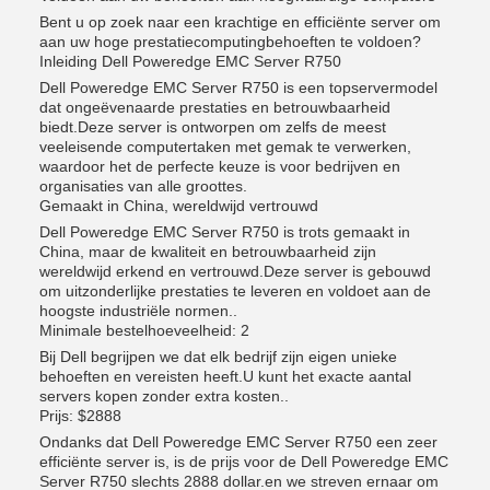
Bent u op zoek naar een krachtige en efficiënte server om
aan uw hoge prestatiecomputingbehoeften te voldoen?
Inleiding Dell Poweredge EMC Server R750
Dell Poweredge EMC Server R750 is een topservermodel
dat ongeëvenaarde prestaties en betrouwbaarheid
biedt.Deze server is ontworpen om zelfs de meest
veeleisende computertaken met gemak te verwerken,
waardoor het de perfecte keuze is voor bedrijven en
organisaties van alle groottes.
Gemaakt in China, wereldwijd vertrouwd
Dell Poweredge EMC Server R750 is trots gemaakt in
China, maar de kwaliteit en betrouwbaarheid zijn
wereldwijd erkend en vertrouwd.Deze server is gebouwd
om uitzonderlijke prestaties te leveren en voldoet aan de
hoogste industriële normen..
Minimale bestelhoeveelheid: 2
Bij Dell begrijpen we dat elk bedrijf zijn eigen unieke
behoeften en vereisten heeft.U kunt het exacte aantal
servers kopen zonder extra kosten..
Prijs: $2888
Ondanks dat Dell Poweredge EMC Server R750 een zeer
efficiënte server is, is de prijs voor de Dell Poweredge EMC
Server R750 slechts 2888 dollar.en we streven ernaar om