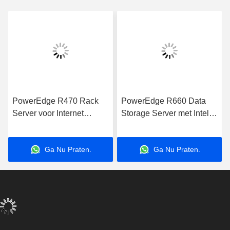
PowerEdge R470 Rack
PowerEdge R660 Data
Server voor Internet
Storage Server met Intel
Computer Data Storage
Xeon Processor voor
Applications Server
zakelijke toepassingen
Ga Nu Praten.
Ga Nu Praten.