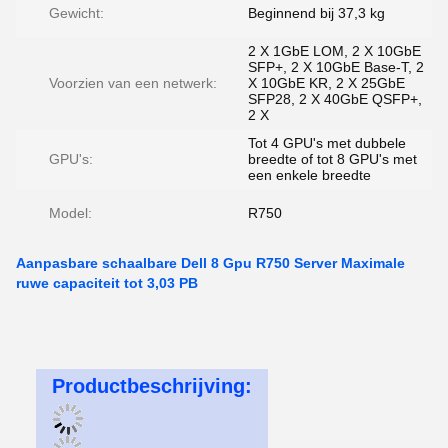
Gewicht:
Beginnend bij 37,3 kg
2 X 1GbE LOM, 2 X 10GbE
SFP+, 2 X 10GbE Base-T, 2
Voorzien van een netwerk:
X 10GbE KR, 2 X 25GbE
SFP28, 2 X 40GbE QSFP+,
2 X
Tot 4 GPU's met dubbele
GPU's:
breedte of tot 8 GPU's met
een enkele breedte
Model:
R750
Aanpasbare schaalbare Dell 8 Gpu R750 Server Maximale
ruwe capaciteit tot 3,03 PB
Productbeschrijving: