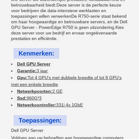
betrouwbaarheid biedt.Deze server is de perfecte keuze
voor bedrijven die data-intensieve werklasten en
toepassingen willen verwerkenDe R750-serie staat bekend
om haar hoogwaardige en betrouwbare servers, en de Dell
GPU Server - PowerEdge R750 is geen uitzondering.Kies
deze server voor uw bedrijf en ervaar ongeëvenaarde
prestaties en efficiëntie.
Kenmerken:
Dell GPU Server
Garantie:
3 jaar
Gpu:
Tot 4 GPU's met dubbele breedte of tot 8 GPU's
met een enkele breedte
Netwerkpoorten:
2 GE
Ssd:
960G*3
Netwerkcontroller:
331i 4x 1GbE
Toepassingen:
Dell GPU Server
Voldoen aan uw behoeften aan hoogwaardige computers