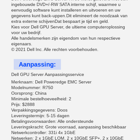
ingebouwde DVD+/-RW SATA interne schijf, waarmee u
eenvoudig software kunt installeren en uitvoeren en uw
gegevens kunt back-uppen.Dit elimineert de noodzaak van
extra externe schijvenDat bespaart je tijd en geld.
Kies voor Dell GPU Server, de ultieme computeroplossing
voor uw bedrijf.
Alle handelsmerken zijn eigendom van hun respectieve
eigenaars.
© 2021 Dell Inc. Alle rechten voorbehouden.
Aanpassing:
Dell GPU Server Aanpassingsservice
Merknaam: Dell Poweredge EMC Server
Modelnummer: R750
Oorsprong: China
Minimale bestelhoeveelheid: 2
Prijs: $2888
Verpakkingsgegevens: Doos
Leveringstermijn: 5-15 dagen
Betalingsvoorwaarden: Alle ondersteunde
Leveringskracht: Grote voorraad, aanpassing beschikbaar
Netwerkcontroller: 331i 4x 1GbE
Netwerken: 2 x 1GbE LOM, 2 x 10GbE SFP+, 2 x 10GbE