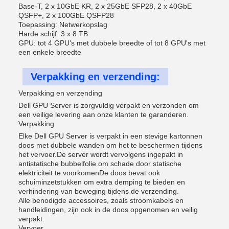
Base-T, 2 x 10GbE KR, 2 x 25GbE SFP28, 2 x 40GbE
QSFP+, 2 x 100GbE QSFP28
Toepassing: Netwerkopslag
Harde schijf: 3 x 8 TB
GPU: tot 4 GPU's met dubbele breedte of tot 8 GPU's met
een enkele breedte
Verpakking en verzending:
Verpakking en verzending
Dell GPU Server is zorgvuldig verpakt en verzonden om
een veilige levering aan onze klanten te garanderen.
Verpakking
Elke Dell GPU Server is verpakt in een stevige kartonnen
doos met dubbele wanden om het te beschermen tijdens
het vervoer.De server wordt vervolgens ingepakt in
antistatische bubbelfolie om schade door statische
elektriciteit te voorkomenDe doos bevat ook
schuiminzetstukken om extra demping te bieden en
verhindering van beweging tijdens de verzending.
Alle benodigde accessoires, zoals stroomkabels en
handleidingen, zijn ook in de doos opgenomen en veilig
verpakt.
Vervoer