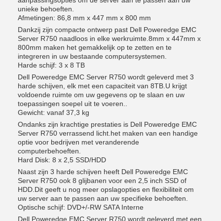
aanpassingsopties om de server aan te passen aan uw
unieke behoeften.
Afmetingen: 86,8 mm x 447 mm x 800 mm
Dankzij zijn compacte ontwerp past Dell Poweredge EMC
Server R750 naadloos in elke werkruimte.8mm x 447mm x
800mm maken het gemakkelijk op te zetten en te
integreren in uw bestaande computersystemen.
Harde schijf: 3 x 8 TB
Dell Poweredge EMC Server R750 wordt geleverd met 3
harde schijven, elk met een capaciteit van 8TB.U krijgt
voldoende ruimte om uw gegevens op te slaan en uw
toepassingen soepel uit te voeren..
Gewicht: vanaf 37,3 kg
Ondanks zijn krachtige prestaties is Dell Poweredge EMC
Server R750 verrassend licht.het maken van een handige
optie voor bedrijven met veranderende
computerbehoeften.
Hard Disk: 8 x 2,5 SSD/HDD
Naast zijn 3 harde schijven heeft Dell Poweredge EMC
Server R750 ook 8 glijbanen voor een 2,5 inch SSD of
HDD.Dit geeft u nog meer opslagopties en flexibiliteit om
uw server aan te passen aan uw specifieke behoeften.
Optische schijf: DVD+/-RW SATA Interne
Dell Poweredge EMC Server R750 wordt geleverd met een