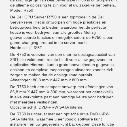
de krachtige lijn van Dell Servers.De R750 is ontworpen om
de ultieme oplossing te zijn voor al uw zakelijke behoeften..
Model: R750
De Dell GPU Server R750 is een topmodel in de Dell
Server-serie. Het is ontworpen om hoge prestaties en
betrouwbaarheid te bieden, waardoor het de perfecte
keuze is voor bedrijven van alle groottes.Met zijn
geavanceerde functies en mogelijkheden, de R750 is een
game-changing product in de server markt.
Harde schijf: 3*8T
De R750 is voorzien van een enorme opslagcapaciteit van
3*8T, die voldoende ruimte biedt voor al uw gegevens en
applicaties.Hiermee kunt u grote hoeveelheden gegevens
opslaan en complexe toepassingen uitvoeren zonder zich
zorgen te maken dat de opslagruimte opraakt.
Afmetingen: 86,8 mm x 447 mm x 800 mm
De R750 heeft een compact ontwerp met afmetingen van
86,8 mm X 447 mm X 800 mm, waardoor het gemakkelijk
in elke werkruimte past.een handige keuze voor bedrijven
met meerdere vestigingen.
Optische schijf: DVD+/-RW SATA Interne
De R750 is uitgerust met een optische drive DVD+/-RW
SATA Internal, waarmee u eenvoudig software kunt
installeren en uw gegevens kunt back-uppen.Deze functie