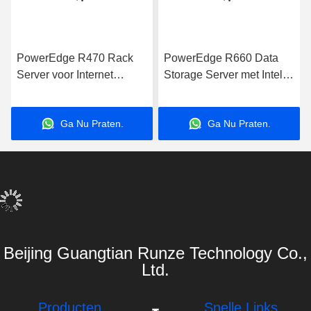
PowerEdge R470 Rack
PowerEdge R660 Data
Server voor Internet
Storage Server met Intel
Computer Data Storage
Xeon Processor voor
Applications Server
zakelijke toepassingen
Ga Nu Praten.
Ga Nu Praten.
Beijing Guangtian Runze Technology Co.,
Ltd.
Producten
Snelle Links