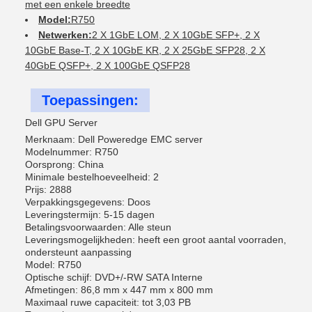
met een enkele breedte
Model:
R750
Netwerken:
2 X 1GbE LOM, 2 X 10GbE SFP+, 2 X
10GbE Base-T, 2 X 10GbE KR, 2 X 25GbE SFP28, 2 X
40GbE QSFP+, 2 X 100GbE QSFP28
Toepassingen:
Dell GPU Server
Merknaam: Dell Poweredge EMC server
Modelnummer: R750
Oorsprong: China
Minimale bestelhoeveelheid: 2
Prijs: 2888
Verpakkingsgegevens: Doos
Leveringstermijn: 5-15 dagen
Betalingsvoorwaarden: Alle steun
Leveringsmogelijkheden: heeft een groot aantal voorraden,
ondersteunt aanpassing
Model: R750
Optische schijf: DVD+/-RW SATA Interne
Afmetingen: 86,8 mm x 447 mm x 800 mm
Maximaal ruwe capaciteit: tot 3,03 PB