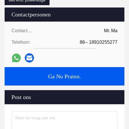
dell emc poweredge
Contactpersonen
Contactpersonen:
Mr. Ma
Telefoon:
86-- 18910255277
Ga Nu Praten.
Post ons