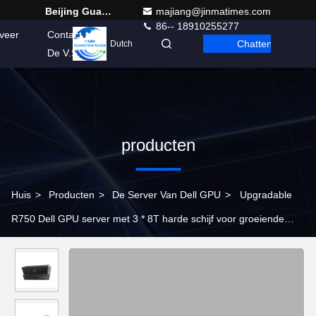
Beijing Guangtian Runze Technology Co., Ltd.
majiang@jinmatimes.com
86-- 18910255277
veer
Contact
Chatten
Dutch
De V.S.
producten
Huis
>
Producten
>
De Server Van Dell GPU
>
Upgradable
R750 Dell GPU server met 3 * 8T harde schijf voor groeiende
bedrijven