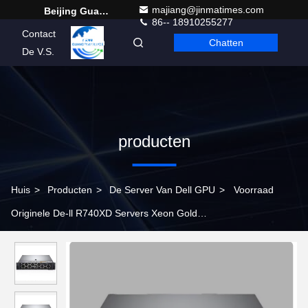
majiang@jinmatimes.com
Beijing Guangtian Runze Technology Co., Ltd.
86-- 18910255277
Contact
Chatten
Dutch
De V.S.
producten
Huis
>
Producten
>
De Server Van Dell GPU
>
Voorraad
Originele De-ll R740XD Servers Xeon Gold
((2*5218R/128G/480G+3*12T)