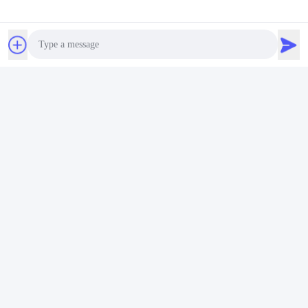
Photo
Video Call
Audio Call
Logistiek en vervoer