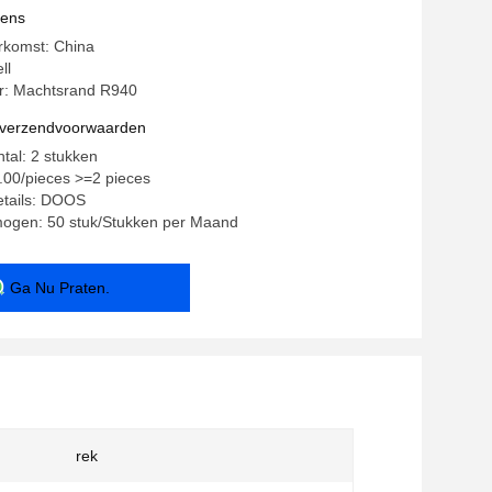
vens
rkomst: China
ll
: Machtsrand R940
n verzendvoorwaarden
ntal: 2 stukken
9.00/pieces >=2 pieces
etails: DOOS
mogen: 50 stuk/Stukken per Maand
Ga Nu Praten.
rek