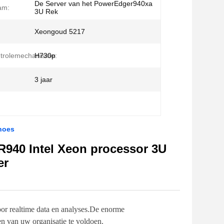
De Server van het PowerEdger940xa
am:
3U Rek
Xeongoud 5217
trolemechanisme:
H730p
3 jaar
hoes
 R940 Intel Xeon processor 3U
er
oor realtime data en analyses.De enorme
en van uw organisatie te voldoen.