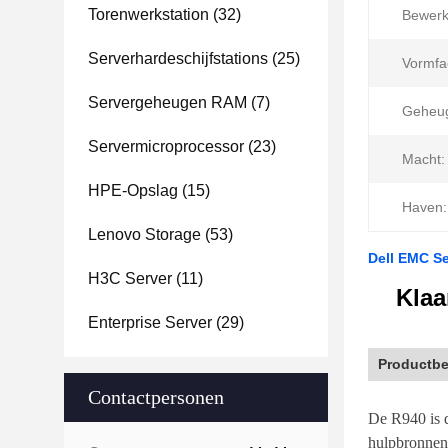
Torenwerkstation
(32)
Bewerk
Serverhardeschijfstations
(25)
Vormfa
Servergeheugen RAM
(7)
Geheu
Servermicroprocessor
(23)
Macht:
HPE-Opslag
(15)
Haven:
Lenovo Storage
(53)
Dell EMC S
H3C Server
(11)
Klaa
Enterprise Server
(29)
Productbe
Contactpersonen
De R940 is d
hulpbronneno