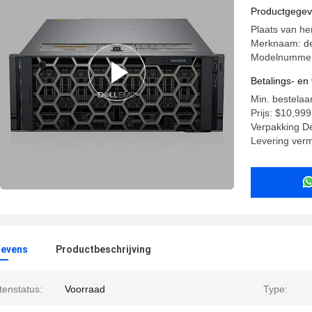
Productgege
Plaats van he
Merknaam: de
Modelnummer
Betalings- e
Min. bestelaa
Prijs: $10,99
Verpakking D
Levering ver
evens
Productbeschrijving
tenstatus:
Voorraad
Type: