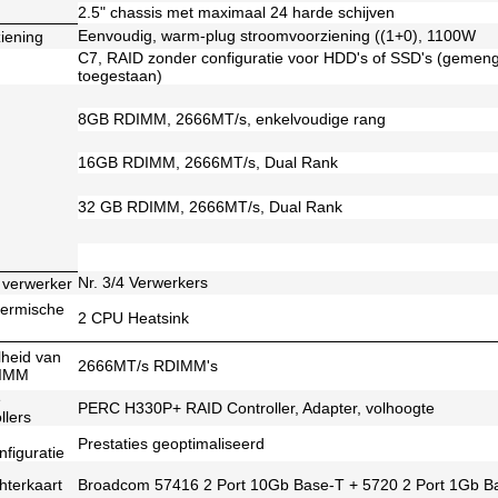
2.5" chassis met maximaal 24 harde schijven
Eenvoudig, warm-plug stroomvoorziening ((1+0), 1100W
iening
C7, RAID zonder configuratie voor HDD's of SSD's (gemeng
toegestaan)
8GB RDIMM, 2666MT/s, enkelvoudige rang
16GB RDIMM, 2666MT/s, Dual Rank
32 GB RDIMM, 2666MT/s, Dual Rank
Nr. 3/4 Verwerkers
 verwerker
hermische
2 CPU Heatsink
lheid van
2666MT/s RDIMM's
DIMM
e
PERC H330P+ RAID Controller, Adapter, volhoogte
llers
Prestaties geoptimaliseerd
figuratie
hterkaart
Broadcom 57416 2 Port 10Gb Base-T + 5720 2 Port 1Gb B