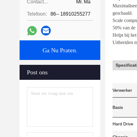
Contactpersonen:
Mr. Ma
Maximaliseer
geschaald.
Telefoon:
86-- 18910255277
Scale compu
50% van de b
Helpt bij h
Uitbreiden 
Ga Nu Praten.
Specificat
Post ons
Verwerker
Basis
Hard Drive