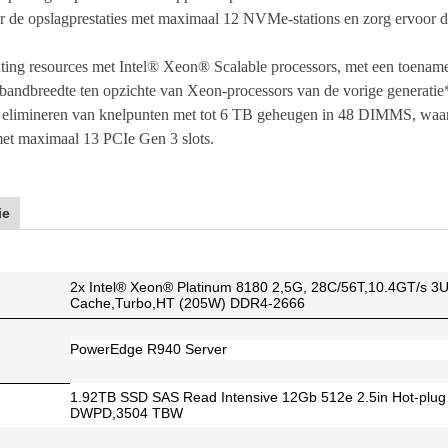
 de opslagprestaties met maximaal 12 NVMe-stations en zorg ervoor da
ting resources met Intel® Xeon® Scalable processors, met een toenam
andbreedte ten opzichte van Xeon-processors van de vorige generatie
et elimineren van knelpunten met tot 6 TB geheugen in 48 DIMMS, w
met maximaal 13 PCIe Gen 3 slots.
ie
2x Intel® Xeon® Platinum 8180 2,5G, 28C/56T,10.4GT/s 3
Cache,Turbo,HT (205W) DDR4-2666
PowerEdge R940 Server
1.92TB SSD SAS Read Intensive 12Gb 512e 2.5in Hot-plug
DWPD,3504 TBW