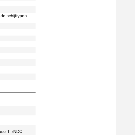
de schijftypen
ase-T, rNDC