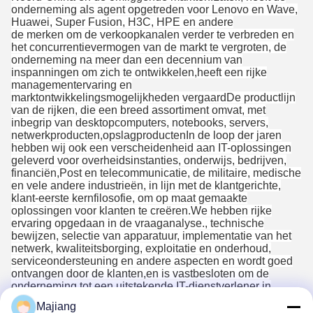
onderneming als agent opgetreden voor Lenovo en Wave,
Huawei, Super Fusion, H3C, HPE en andere
de merken om de verkoopkanalen verder te verbreden en
het concurrentievermogen van de markt te vergroten, de
onderneming na meer dan een decennium van
inspanningen om zich te ontwikkelen,heeft een rijke
managementervaring en
marktontwikkelingsmogelijkheden vergaardDe productlijn
van de rijken, die een breed assortiment omvat, met
inbegrip van desktopcomputers, notebooks, servers,
netwerkproducten,opslagproductenIn de loop der jaren
hebben wij ook een verscheidenheid aan IT-oplossingen
geleverd voor overheidsinstanties, onderwijs, bedrijven,
financiën,Post en telecommunicatie, de militaire, medische
en vele andere industrieën, in lijn met de klantgerichte,
klant-eerste kernfilosofie, om op maat gemaakte
oplossingen voor klanten te creëren.We hebben rijke
ervaring opgedaan in de vraaganalyse., technische
bewijzen, selectie van apparatuur, implementatie van het
netwerk, kwaliteitsborging, exploitatie en onderhoud,
serviceondersteuning en andere aspecten en wordt goed
ontvangen door de klanten,en is vastbesloten om de
onderneming tot een uitstekende IT-dienstverlener in
China te maken.
Majiang