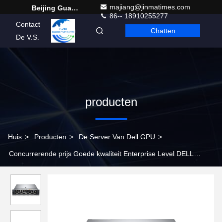
majiang@jinmatimes.com
Beijing Guangtian Runze Technology Co., Ltd.
86-- 18910255277
Contact
Chatten
Dutch
De V.S.
producten
Huis
>
Producten
>
De Server Van Dell GPU
>
Concurrerende prijs Goede kwaliteit Enterprise Level DELL
PowerEdge R550 Server