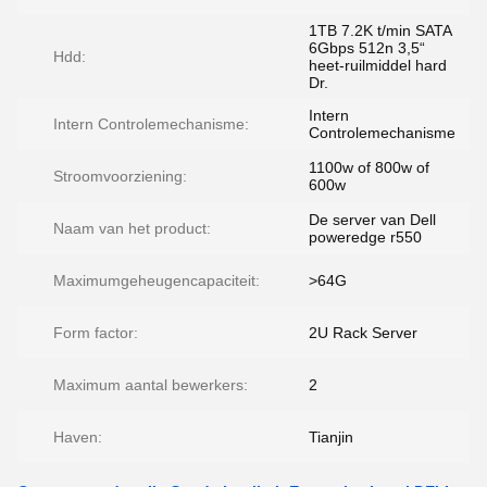
1TB 7.2K t/min SATA
6Gbps 512n 3,5“
Hdd:
heet-ruilmiddel hard
Dr.
Intern
Intern Controlemechanisme:
Controlemechanisme
1100w of 800w of
Stroomvoorziening:
600w
De server van Dell
Naam van het product:
poweredge r550
Maximumgeheugencapaciteit:
>64G
Form factor:
2U Rack Server
Maximum aantal bewerkers:
2
Haven:
Tianjin