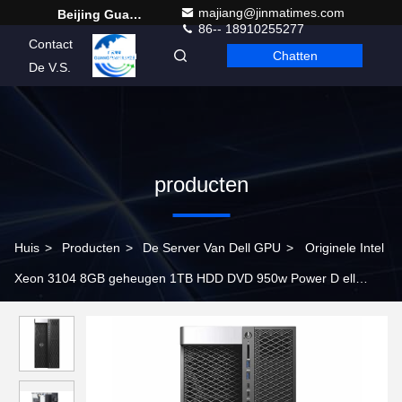
majiang@jinmatimes.com
Beijing Guangtian Runze Technology Co., Ltd.
86-- 18910255277
Contact
Chatten
Dutch
De V.S.
producten
Huis
>
Producten
>
De Server Van Dell GPU
>
Originele Intel
Xeon 3104 8GB geheugen 1TB HDD DVD 950w Power D ell
Precision T7820 Tower Workstation