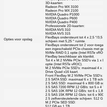
3D-kaarten:
Radeon Pro WX 3100
Radeon Pro WX 2100
NVIDIA Quadro P1000
NVIDIA Quadro P600
NVIDIA Quadro P400
Professionele 2D-kaarten:
NVIDIA NVS 310
NVIDIA NVS 315
FlexBays ondersteunt tot 4 x 2,5 ′′/3,5 ′′
Opties voor opslag
schijven met 5,25 ′′ ruimte.
FlexBays ondersteunt tot 2 voor-toegan
een ingeschakeld PCIe-chassis met geïnte
NVMe RAID 0,1 optie (Intel RSTe vROC)
FlexBay beschikbaar als klantkit.
Tot 4 x M.2 NVMe PCIe SSD's via 1 x Del
optie (Intel RSTe vROC).
M.2 NVMe PCIe SSD's: maximaal 4 x 1 TB
Drive Quad x16 kaart.
Front FlexBay M.2 NVMe PCIe SSD's: ma
2.5 SATA SSD: maximaal 6 x 1 TB schijv
2.5 SAS SSD: maximaal 6 x 800 GB schi
3.5 SAS 7200 RPM 12 GB/s: tot 5 x 4 TB
2.5 SAS 10K RPM 12 GB/s: tot 6 x 1,8 T
2.5 SAS 15K RPM 12 Gb/s: tot 6 x 900 
2.5 zelfversleutelende schijven: 512 G
M.2 PCIe SED SSD:
512 GB en 1 TB