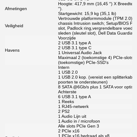
Hoogte: 417,9 mm (16,45 ′′) X Breedte: 
Afmetingen
′′).
Startgewicht: 15,9 kg (35,1 lb)
Vertrouwde platformmodule (TPM 2.0); op
chassis Intrusion switch; Setup/BIOS Pas
Veiligheid
slot, Padlock ring,vergrendelbare voedin
sleden (sleutel slot), Dell Data Guardian
Voorzijde
2 USB 3.1 type A
2 USB 3.1 type C
Havens
1 Universal Audio Jack
Maximaal 2 (toekomstige 4) PCIe-slots i
(toekomstige) PCIe-SSD's
Intern
1 USB 2.0
1 USB 2.0 kop. (vereist een splitterkabe
poorten te ondersteunen)
8 SATA @6Gb/s plus 1 SATA voor optisc
Achterste
6 USB 3.1 type A
1 Reeks
1 RJ45-netwerk
2 PS2
1 Audio Lijn uit
1 Audio in / microfoon
Alle slots PCIe Gen 3
2 PCIe x16
1 PCIe x16 bedraad als x8