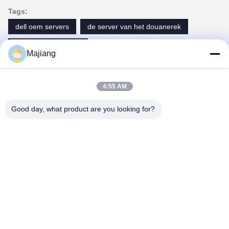
Tags:
dell oem servers
de server van het douanerek
dell emc poweredge
Majiang
Contactpersonen
4:55 AM
Contactpersonen:
Mr. Ma
Good day, what product are you looking for?
Telefoon:
86-- 18910255277
Ga Nu Praten.
Post ons