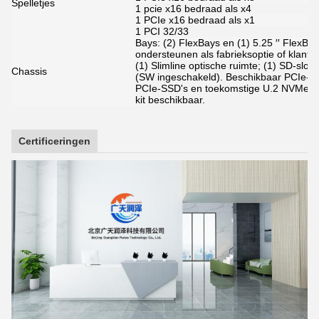
Spelletjes
1 pcie x16 bedraad als x4
1 PCIe x16 bedraad als x1
1 PCI 32/33
Bays: (2) FlexBays en (1) 5.25 ′′ FlexBay 
ondersteunen als fabrieksoptie of klantkit
(1) Slimline optische ruimte; (1) SD-slot
Chassis
(SW ingeschakeld). Beschikbaar PCIe-c
PCIe-SSD's en toekomstige U.2 NVMe P
kit beschikbaar.
Certificeringen