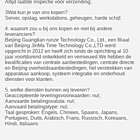
Altijd laatste inspectie vóór verzending;
3Wat kun je van ons kopen?
Server, opslag, werkstations, geheugen, harde schijf.
4. waarom zou u bij ons kopen en niet bij andere
leveranciers?
Beijing Guangtian runze Technology Co., Ltd., een filiaal
van Beijing JinMa Time Technology Co.,LTD werd
opgericht in 2012 en heeft zich sinds de oprichting al 10
jaar voortdurend ontwikkeld en vernieuwd.We hebben de
kwalificaties van centrale aanbestedingen, centrale directe
en Beijing overheidsaanbestedingen, het verstrekken van
apparatuur aankoop, systeem integratie en onderhoud
diensten voor klanten.
5. welke diensten kunnen wij leveren?
Geaccepteerde leveringsvoorwaarden: nul;
Aanvaarde betalingsvaluta: nul;
Aanvaard betalingstype: nul;
Taal gesproken: Engels, Chinees, Spaans, Japans,
Portugees, Duits, Arabisch, Frans, Russisch, Koreaans,
Hindi, Italiaans