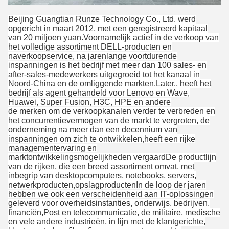
Beijing Guangtian Runze Technology Co., Ltd. werd
opgericht in maart 2012, met een geregistreerd kapitaal
van 20 miljoen yuan.Voornamelijk actief in de verkoop van
het volledige assortiment DELL-producten en
naverkoopservice, na jarenlange voortdurende
inspanningen is het bedrijf met meer dan 100 sales- en
after-sales-medewerkers uitgegroeid tot het kanaal in
Noord-China en de omliggende markten.Later., heeft het
bedrijf als agent gehandeld voor Lenovo en Wave,
Huawei, Super Fusion, H3C, HPE en andere
de merken om de verkoopkanalen verder te verbreden en
het concurrentievermogen van de markt te vergroten, de
onderneming na meer dan een decennium van
inspanningen om zich te ontwikkelen,heeft een rijke
managementervaring en
marktontwikkelingsmogelijkheden vergaardDe productlijn
van de rijken, die een breed assortiment omvat, met
inbegrip van desktopcomputers, notebooks, servers,
netwerkproducten,opslagproductenIn de loop der jaren
hebben we ook een verscheidenheid aan IT-oplossingen
geleverd voor overheidsinstanties, onderwijs, bedrijven,
financiën,Post en telecommunicatie, de militaire, medische
en vele andere industrieën, in lijn met de klantgerichte,