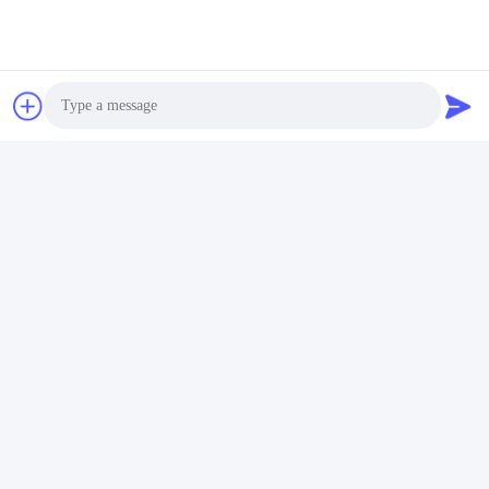
Photo
Video Call
Stuur
Audio Call
Gelijksoortige producten