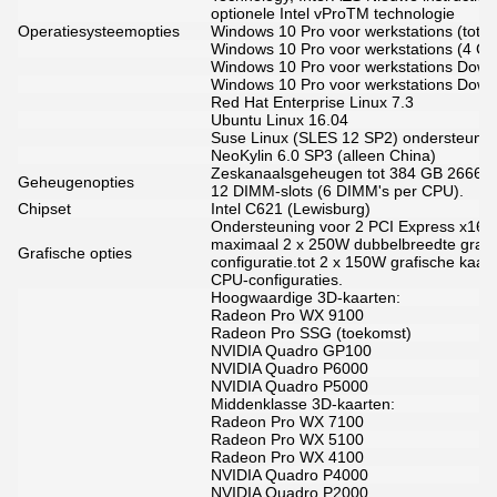
optionele Intel vProTM technologie
Operatiesysteemopties
Windows 10 Pro voor werkstations (tot 4
Windows 10 Pro voor werkstations (4 Co
Windows 10 Pro voor werkstations Down
Windows 10 Pro voor werkstations Down
Red Hat Enterprise Linux 7.3
Ubuntu Linux 16.04
Suse Linux (SLES 12 SP2) ondersteund
NeoKylin 6.0 SP3 (alleen China)
Zeskanaalsgeheugen tot 384 GB 2666
Geheugenopties
12 DIMM-slots (6 DIMM's per CPU).
Chipset
Intel C621 (Lewisburg)
Ondersteuning voor 2 PCI Express x16 G
maximaal 2 x 250W dubbelbreedte grafi
Grafische opties
configuratie.tot 2 x 150W grafische kaa
CPU-configuraties.
Hoogwaardige 3D-kaarten:
Radeon Pro WX 9100
Radeon Pro SSG (toekomst)
NVIDIA Quadro GP100
NVIDIA Quadro P6000
NVIDIA Quadro P5000
Middenklasse 3D-kaarten:
Radeon Pro WX 7100
Radeon Pro WX 5100
Radeon Pro WX 4100
NVIDIA Quadro P4000
NVIDIA Quadro P2000