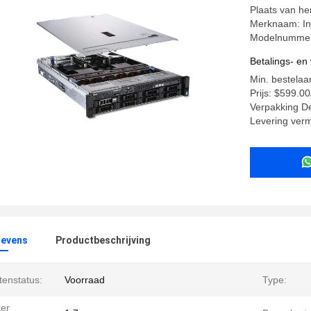
Plaats van he
Merknaam: In
Modelnummer
Betalings- e
Min. bestelaa
Prijs: $599.0
Verpakking D
Levering ver
evens
Productbeschrijving
tenstatus:
Voorraad
Type:
er