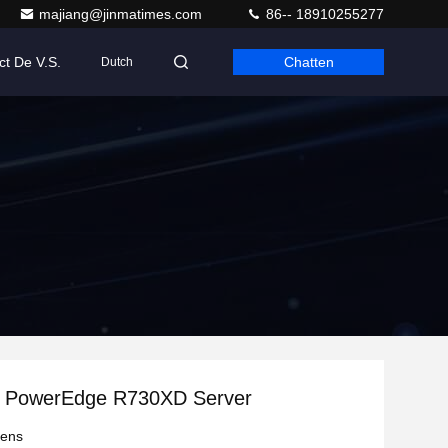
majiang@jinmatimes.com
86-- 18910255277
ct De V.S.
Chatten
Dutch
e PowerEdge R730XD Server
vens