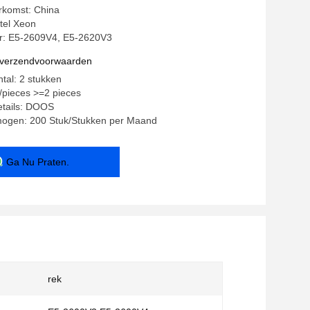
rkomst: China
tel Xeon
: E5-2609V4, E5-2620V3
n verzendvoorwaarden
ntal: 2 stukken
0/pieces >=2 pieces
etails: DOOS
mogen: 200 Stuk/Stukken per Maand
Ga Nu Praten.
rek