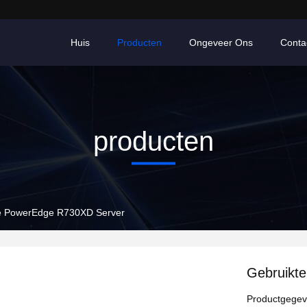
Huis
Producten
Ongeveer Ons
Conta
producten
e PowerEdge R730XD Server
Gebruikt
Productgege