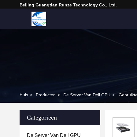
Beijing Guangtian Runze Technology Co., Ltd.
Huis
>
Producten
>
De Server Van Dell GPU
>
Gebruikt
Categorieën
De Server Van Dell GPU