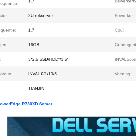
1.7
Bewerkerty
requentie:
ctor:
2U rekserver
Bewerker:
equentie:
1.7
Cpu:
gen:
16GB
Geheugent
:
3*2.5 SSD/HDD“/3,5“
INVALScon
steun:
INVAL 0/1/10/5
Voeding:
TIANJIN
PowerEdge R730XD Server