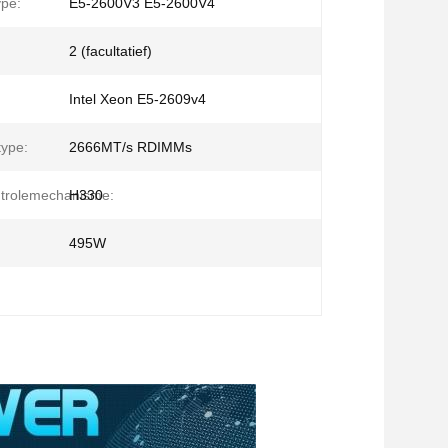
pe:
E5-2600V3 E5-2600V4
2 (facultatief)
Intel Xeon E5-2609v4
ype:
2666MT/s RDIMMs
trolemechanisme:
H330
495W