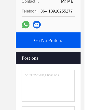
Contactpersonen:
Mr. Ma
Telefoon:
86-- 18910255277
Ga Nu Praten.
Post ons