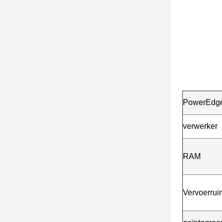
PowerEdg
verwerker
RAM
Vervoerrui