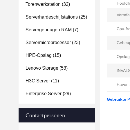
Hoofdf
Torenwerkstation
(32)
Vormfa
Serverhardeschijfstations
(25)
Cpu-fr
Servergeheugen RAM
(7)
Servermicroprocessor
(23)
Geheu
HPE-Opslag
(15)
Opslag
Lenovo Storage
(53)
INVALS
H3C Server
(11)
Haven:
Enterprise Server
(29)
Gebruikte 
Contactpersonen