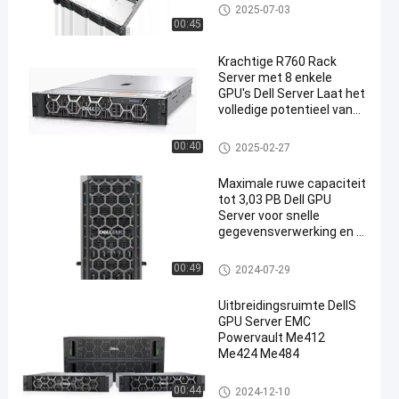
Inspurgpu Server
2025-07-03
00:45
Krachtige R760 Rack
Server met 8 enkele
GPU's Dell Server Laat het
volledige potentieel van
uw bedrijf los
De Server van Dell GPU
00:40
2025-02-27
Maximale ruwe capaciteit
tot 3,03 PB Dell GPU
Server voor snelle
gegevensverwerking en -
analyse
De Server van Dell GPU
00:49
2024-07-29
Uitbreidingsruimte DellS
GPU Server EMC
Powervault Me412
Me424 Me484
De Server van Dell GPU
00:44
2024-12-10