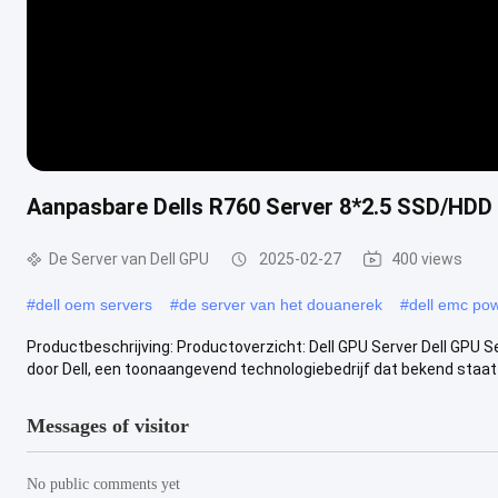
Aanpasbare Dells R760 Server 8*2.5 SSD/HDD
De Server van Dell GPU
2025-02-27
400 views
#
dell oem servers
#
de server van het douanerek
#
dell emc po
Productbeschrijving: Productoverzicht: Dell GPU Server Dell GPU
door Dell, een toonaangevend technologiebedrijf dat bekend staat o
Messages of visitor
No public comments yet