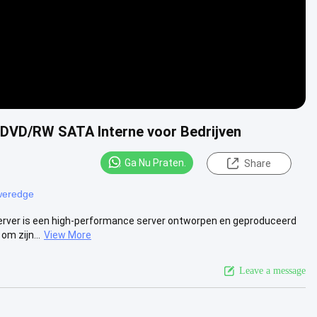
 DVD/RW SATA Interne voor Bedrijven
Ga Nu Praten.
Share
weredge
 Server is een high-performance server ontworpen en geproduceerd
m zijn...
View More
Leave a message