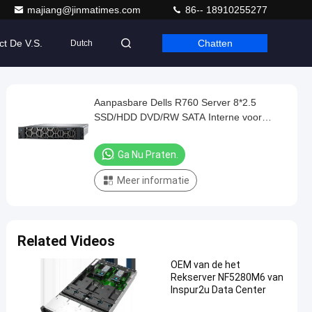
majiang@jinmatimes.com
86-- 18910255277
ct De V.S.
Chatten
Dutch
Aanpasbare Dells R760 Server 8*2.5
SSD/HDD DVD/RW SATA Interne voor
Bedrijven
Ga Nu Praten.
Meer informatie
Related Videos
OEM van de het
Rekserver NF5280M6 van
Inspur2u Data Center