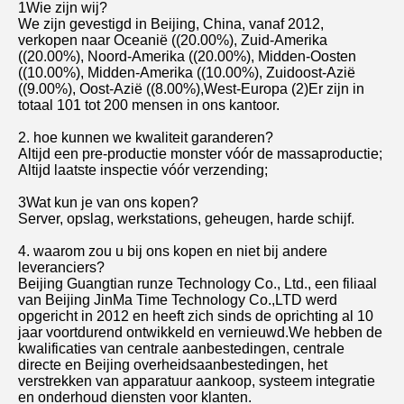
1Wie zijn wij?
We zijn gevestigd in Beijing, China, vanaf 2012, 
verkopen naar Oceanië ((20.00%), Zuid-Amerika 
((20.00%), Noord-Amerika ((20.00%), Midden-Oosten 
((10.00%), Midden-Amerika ((10.00%), Zuidoost-Azië 
((9.00%), Oost-Azië ((8.00%),West-Europa (2)Er zijn in 
totaal 101 tot 200 mensen in ons kantoor.
2. hoe kunnen we kwaliteit garanderen?
Altijd een pre-productie monster vóór de massaproductie;
Altijd laatste inspectie vóór verzending;
3Wat kun je van ons kopen?
Server, opslag, werkstations, geheugen, harde schijf.
4. waarom zou u bij ons kopen en niet bij andere 
leveranciers?
Beijing Guangtian runze Technology Co., Ltd., een filiaal 
van Beijing JinMa Time Technology Co.,LTD werd 
opgericht in 2012 en heeft zich sinds de oprichting al 10 
jaar voortdurend ontwikkeld en vernieuwd.We hebben de 
kwalificaties van centrale aanbestedingen, centrale 
directe en Beijing overheidsaanbestedingen, het 
verstrekken van apparatuur aankoop, systeem integratie 
en onderhoud diensten voor klanten.