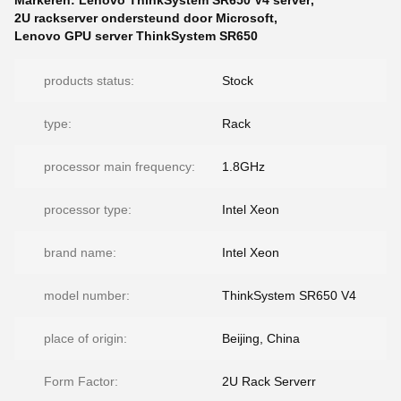
Markeren:
Lenovo ThinkSystem SR650 V4 server
,
2U rackserver ondersteund door Microsoft
,
Lenovo GPU server ThinkSystem SR650
products status:
Stock
type:
Rack
processor main frequency:
1.8GHz
processor type:
Intel Xeon
brand name:
Intel Xeon
model number:
ThinkSystem SR650 V4
place of origin:
Beijing, China
Form Factor:
2U Rack Serverr