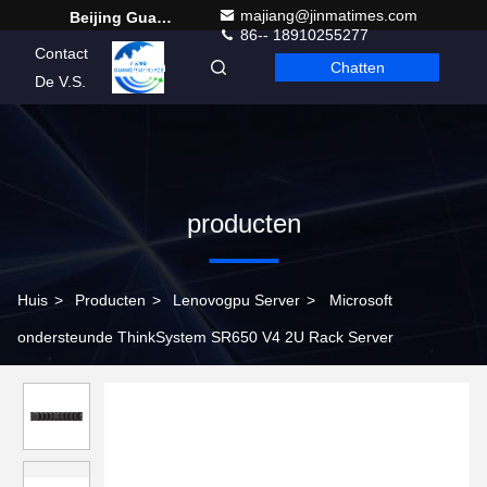
majiang@jinmatimes.com
Beijing Guangtian Runze Technology Co., Ltd.
86-- 18910255277
Contact
Chatten
Dutch
De V.S.
producten
Huis
>
Producten
>
Lenovogpu Server
>
Microsoft
ondersteunde ThinkSystem SR650 V4 2U Rack Server