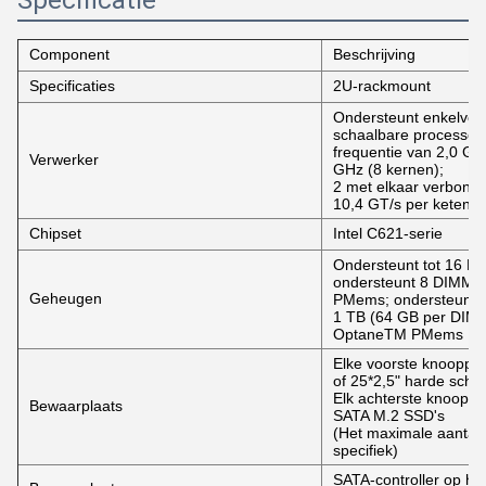
Specificatie
Component
Beschrijving
Specificaties
2U-rackmount
Ondersteunt enkelvou
schaalbare processors
frequentie van 2,0 GH
Verwerker
GHz (8 kernen);
2 met elkaar verbond
10,4 GT/s per keten
Chipset
Intel C621-serie
Ondersteunt tot 16 
ondersteunt 8 DIMM'
Geheugen
PMems; ondersteunt t
1 TB (64 GB per DIMM
OptaneTM PMems
Elke voorste knooppun
of 25*2,5" harde schij
Elk achterste knooppun
Bewaarplaats
SATA M.2 SSD's
(Het maximale aantal 
specifiek)
SATA-controller op he