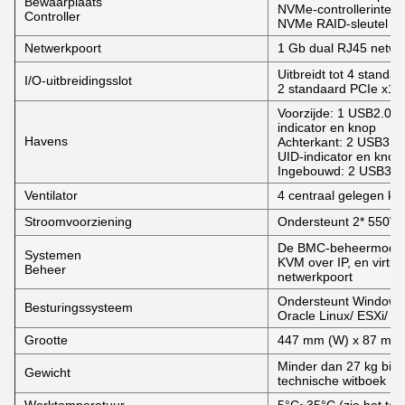
Bewaarplaats
NVMe-controllerinterf
Controller
NVMe RAID-sleutel
Netwerkpoort
1 Gb dual RJ45 netwe
Uitbreidt tot 4 standaa
I/O-uitbreidingsslot
2 standaard PCIe x16 
Voorzijde: 1 USB2.0-p
indicator en knop
Havens
Achterkant: 2 USB3.0-
UID-indicator en knop
Ingebouwd: 2 USB3.0
Ventilator
4 centraal gelegen koe
Stroomvoorziening
Ondersteunt 2* 550W/
De BMC-beheermodule
Systemen
KVM over IP, en virtu
Beheer
netwerkpoort
Ondersteunt Windows/
Besturingssysteem
Oracle Linux/ ESXi/ U
Grootte
447 mm (W) x 87 mm 
Minder dan 27 kg bij v
Gewicht
technische witboek