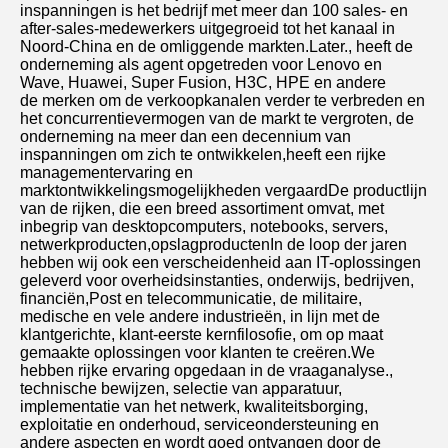
inspanningen is het bedrijf met meer dan 100 sales- en 
after-sales-medewerkers uitgegroeid tot het kanaal in 
Noord-China en de omliggende markten.Later., heeft de 
onderneming als agent opgetreden voor Lenovo en 
Wave, Huawei, Super Fusion, H3C, HPE en andere
de merken om de verkoopkanalen verder te verbreden en 
het concurrentievermogen van de markt te vergroten, de 
onderneming na meer dan een decennium van 
inspanningen om zich te ontwikkelen,heeft een rijke 
managementervaring en 
marktontwikkelingsmogelijkheden vergaardDe productlijn 
van de rijken, die een breed assortiment omvat, met 
inbegrip van desktopcomputers, notebooks, servers, 
netwerkproducten,opslagproductenIn de loop der jaren 
hebben wij ook een verscheidenheid aan IT-oplossingen 
geleverd voor overheidsinstanties, onderwijs, bedrijven, 
financiën,Post en telecommunicatie, de militaire, 
medische en vele andere industrieën, in lijn met de 
klantgerichte, klant-eerste kernfilosofie, om op maat 
gemaakte oplossingen voor klanten te creëren.We 
hebben rijke ervaring opgedaan in de vraaganalyse., 
technische bewijzen, selectie van apparatuur, 
implementatie van het netwerk, kwaliteitsborging, 
exploitatie en onderhoud, serviceondersteuning en 
andere aspecten en wordt goed ontvangen door de 