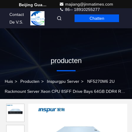
majiang@jinmatimes.com
Beijing Guangtian Runze Technology Co., Ltd.
86-- 18910255277
Contact
Chatten
Dutch
De V.S.
producten
Huis
>
Producten
>
Inspurgpu Server
>
NF5270M6 2U
Rackmount Server Xeon CPU 8SFF Drive Bays 64GB DDR4 RAM
3 Jaar Garantie Database Virtualisatie ERP File Hosting