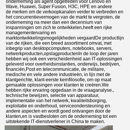
onderneming als agent opgetreden voor Lenovo en 
Wave, Huawei, Super Fusion, H3C, HPE en andere
de merken om de verkoopkanalen verder te verbreden en 
het concurrentievermogen van de markt te vergroten, de 
onderneming na meer dan een decennium van 
inspanningen om zich te ontwikkelen,heeft een rijke 
managementervaring en 
marktontwikkelingsmogelijkheden vergaardDe productlijn 
van de rijken, die een breed assortiment omvat, met 
inbegrip van desktopcomputers, notebooks, servers, 
netwerkproducten,opslagproductenIn de loop der jaren 
hebben wij ook een verscheidenheid aan IT-oplossingen 
geleverd voor overheidsinstanties, onderwijs, bedrijven, 
financiën,Post en telecommunicatie, de militaire, 
medische en vele andere industrieën, in lijn met de 
klantgerichte, klant-eerste kernfilosofie, om op maat 
gemaakte oplossingen voor klanten te creëren.We 
hebben rijke ervaring opgedaan in de vraaganalyse., 
technische bewijzen, selectie van apparatuur, 
implementatie van het netwerk, kwaliteitsborging, 
exploitatie en onderhoud, serviceondersteuning en 
andere aspecten en wordt goed ontvangen door de 
klanten,en is vastbesloten om de onderneming tot een 
uitstekende IT-dienstverlener in China te maken.