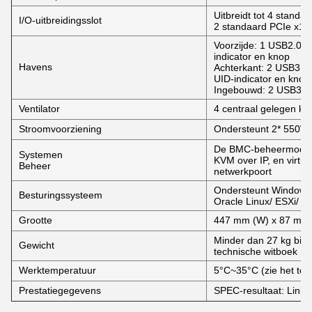
Uitbreidt tot 4 standaa
I/O-uitbreidingsslot
2 standaard PCIe x16 
Voorzijde: 1 USB2.0-p
indicator en knop
Havens
Achterkant: 2 USB3.0-
UID-indicator en knop
Ingebouwd: 2 USB3.0
Ventilator
4 centraal gelegen koe
Stroomvoorziening
Ondersteunt 2* 550W/
De BMC-beheermodule
Systemen
KVM over IP, en virtu
Beheer
netwerkpoort
Ondersteunt Windows/
Besturingssysteem
Oracle Linux/ ESXi/ U
Grootte
447 mm (W) x 87 mm 
Minder dan 27 kg bij v
Gewicht
technische witboek
Werktemperatuur
5°C~35°C (zie het tec
Prestatiegegevens
SPEC-resultaat: Link