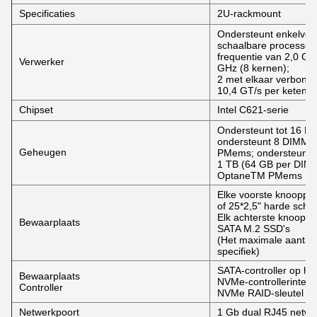
Specificaties
2U-rackmount
Ondersteunt enkelvou
schaalbare processors
frequentie van 2,0 GH
Verwerker
GHz (8 kernen);
2 met elkaar verbond
10,4 GT/s per keten
Chipset
Intel C621-serie
Ondersteunt tot 16 
ondersteunt 8 DIMM'
Geheugen
PMems; ondersteunt t
1 TB (64 GB per DIMM
OptaneTM PMems
Elke voorste knooppun
of 25*2,5" harde schij
Elk achterste knooppun
Bewaarplaats
SATA M.2 SSD's
(Het maximale aantal 
specifiek)
SATA-controller op he
Bewaarplaats
NVMe-controllerinterf
Controller
NVMe RAID-sleutel
Netwerkpoort
1 Gb dual RJ45 netwe