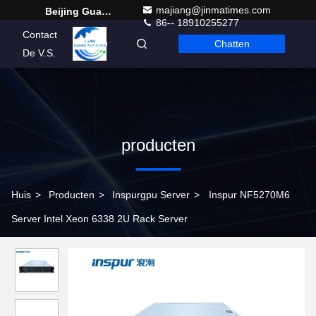
majiang@jinmatimes.com
Beijing Guangtian Runze Technology Co., Ltd.
86-- 18910255277
Contact
Chatten
Dutch
De V.S.
producten
Huis
>
Producten
>
Inspurgpu Server
>
Inspur NF5270M6
Server Intel Xeon 6338 2U Rack Server