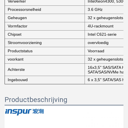
Verwerker
IntelXeon4300, 5300,
Processorsnelheid
3.6 GHz
Geheugen
32 x geheugenslots
Vormfactor
4U-rackmount
Chipset
Intel C621-serie
Stroomvoorziening
overvloedig
Productstatus
Voorraad
voorkant
32 x geheugenslots
16x3,5" SAS/SATA hard
Achterste
SATA/SAS/NVMe harde
Ingebouwd
6 x 3,5" SATA/SAS har
Productbeschrijving