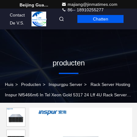
majiang@jinmatimes.com
Beijing Guangtian Runze Technology Co., Ltd.
86-- 18910255277
Contact
Chatten
Dutch
De V.S.
producten
Huis
>
Producten
>
Inspurgpu Server
>
Rack Server Hosting
Inspur Nf5466m6 In Tel Xeon Gold 5317 24 Lff 4U Rack Server
64GB