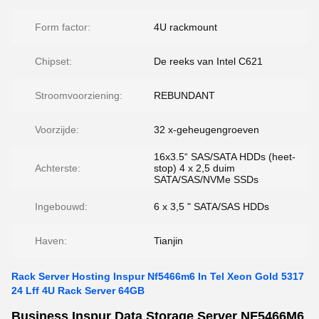
Form factor:
4U rackmount
Chipset:
De reeks van Intel C621
Stroomvoorziening:
REBUNDANT
Voorzijde:
32 x-geheugengroeven
16x3.5“ SAS/SATA HDDs (heet-
Achterste:
stop) 4 x 2,5 duim
SATA/SAS/NVMe SSDs
Ingebouwd:
6 x 3,5 " SATA/SAS HDDs
Haven:
Tianjin
Rack Server Hosting Inspur Nf5466m6 In Tel Xeon Gold 5317
24 Lff 4U Rack Server 64GB
Business Inspur Data Storage Server NF5466M6