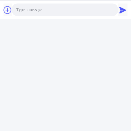
Photo
Video Call
Audio Call
Veelgestelde vragen
1Wie zijn wij?
We zijn gevestigd in Beijing, China, vanaf 2012, 
verkopen naar Oceanië ((20.00%), Zuid-Amerika 
((20.00%), Noord-Amerika ((20.00%), Midden-Oosten 
((10.00%), Midden-Amerika ((10.00%), Zuidoost-Azië 
((9.00%), Oost-Azië ((8.00%),West-Europa (2)Er zijn in 
totaal 101 tot 200 mensen in ons kantoor.