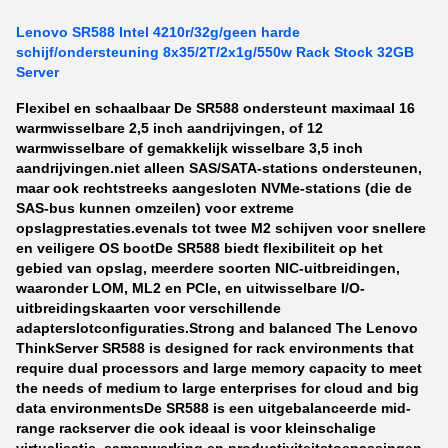
Lenovo SR588 Intel 4210r/32g/geen harde
schijf/ondersteuning 8x35/2T/2x1g/550w Rack Stock 32GB
Server
Flexibel en schaalbaar De SR588 ondersteunt maximaal 16
warmwisselbare 2,5 inch aandrijvingen, of 12
warmwisselbare of gemakkelijk wisselbare 3,5 inch
aandrijvingen.niet alleen SAS/SATA-stations ondersteunen,
maar ook rechtstreeks aangesloten NVMe-stations (die de
SAS-bus kunnen omzeilen) voor extreme
opslagprestaties.evenals tot twee M2 schijven voor snellere
en veiligere OS bootDe SR588 biedt flexibiliteit op het
gebied van opslag, meerdere soorten NIC-uitbreidingen,
waaronder LOM, ML2 en PCle, en uitwisselbare I/O-
uitbreidingskaarten voor verschillende
adapterslotconfiguraties.
Strong and balanced The Lenovo
ThinkServer SR588 is designed for rack environments that
require dual processors and large memory capacity to meet
the needs of medium to large enterprises for cloud and big
data environmentsDe SR588 is een uitgebalanceerde mid-
range rackserver die ook ideaal is voor kleinschalige