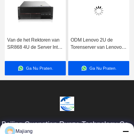
Van de het Rektoren van
ODM Lenovo 2U de
SR868 4U de Server Intel
Torenserver van Lenovo
2x5218 2x32G 2.3GHz
Thinksystem ST550 van
van Lenovo GPU
de Rekserver
Ga Nu Praten.
Ga Nu Praten.
Beijing Guangtian Runze Technology Co.,
Ltd.
Majiang