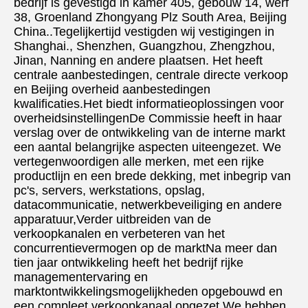
bedrijf is gevestigd in kamer 405, gebouw 14, werf 
38, Groenland Zhongyang Plz South Area, Beijing 
China..Tegelijkertijd vestigden wij vestigingen in 
Shanghai., Shenzhen, Guangzhou, Zhengzhou, 
Jinan, Nanning en andere plaatsen. Het heeft 
centrale aanbestedingen, centrale directe verkoop 
en Beijing overheid aanbestedingen 
kwalificaties.Het biedt informatieoplossingen voor 
overheidsinstellingenDe Commissie heeft in haar 
verslag over de ontwikkeling van de interne markt 
een aantal belangrijke aspecten uiteengezet. We 
vertegenwoordigen alle merken, met een rijke 
productlijn en een brede dekking, met inbegrip van 
pc's, servers, werkstations, opslag, 
datacommunicatie, netwerkbeveiliging en andere 
apparatuur,Verder uitbreiden van de 
verkoopkanalen en verbeteren van het 
concurrentievermogen op de marktNa meer dan 
tien jaar ontwikkeling heeft het bedrijf rijke 
managementervaring en 
marktontwikkelingsmogelijkheden opgebouwd en 
een compleet verkoopkanaal opgezet.We hebben 