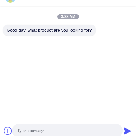
Producten
Snelle Links
3:38 AM
majiang@jinmatimes.com
De Server van
Profiel van het
Good day, what product are you looking for?
Dell GPU
bedrijf
86--
18910255277
HPE-Rekserver
Fabriekstocht
Zaal 405, 14,
Lenovogpu Server
Kwaliteitscontrole
Yard 38, het
Zuidengebied van
Dell Rack Server
Nieuws
Groenland
Zhongyang, Peking
Inspurgpu Server
Sitemap
China gelieve Te
bouwen.
Huaweigpu Server
Privacybeleid
dell opslagserver
China Goede kwaliteit De Server van Dell GPU Auteursrecht © 2023-
2026 Beijing Guangtian Runze Technology Co., Ltd. Alle rechten
voorbehouden.