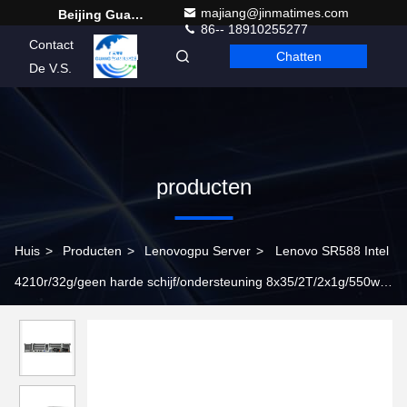
majiang@jinmatimes.com
Beijing Guangtian Runze Technology Co., Ltd.
86-- 18910255277
Contact
Chatten
Dutch
De V.S.
producten
Huis
>
Producten
>
Lenovogpu Server
>
Lenovo SR588 Intel
4210r/32g/geen harde schijf/ondersteuning 8x35/2T/2x1g/550w
Rack Stock 32GB Server