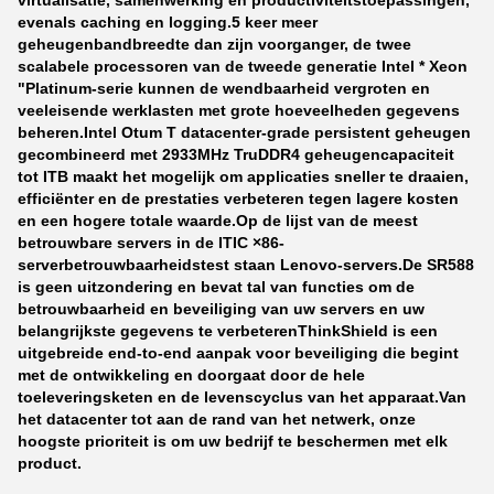
virtualisatie, samenwerking en productiviteitstoepassingen,
evenals caching en logging.5 keer meer
geheugenbandbreedte dan zijn voorganger, de twee
scalabele processoren van de tweede generatie Intel * Xeon
"Platinum-serie kunnen de wendbaarheid vergroten en
veeleisende werklasten met grote hoeveelheden gegevens
beheren.Intel Otum T datacenter-grade persistent geheugen
gecombineerd met 2933MHz TruDDR4 geheugencapaciteit
tot ITB maakt het mogelijk om applicaties sneller te draaien,
efficiënter en de prestaties verbeteren tegen lagere kosten
en een hogere totale waarde.
Op de lijst van de meest
betrouwbare servers in de ITIC ×86-
serverbetrouwbaarheidstest staan Lenovo-servers.De SR588
is geen uitzondering en bevat tal van functies om de
betrouwbaarheid en beveiliging van uw servers en uw
belangrijkste gegevens te verbeterenThinkShield is een
uitgebreide end-to-end aanpak voor beveiliging die begint
met de ontwikkeling en doorgaat door de hele
toeleveringsketen en de levenscyclus van het apparaat.Van
het datacenter tot aan de rand van het netwerk, onze
hoogste prioriteit is om uw bedrijf te beschermen met elk
product.