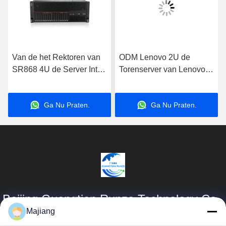
Van de het Rektoren van
ODM Lenovo 2U de
SR868 4U de Server Intel
Torenserver van Lenovo
2x5218 2x32G 2.3GHz
Thinksystem ST550 van
van Lenovo GPU
de Rekserver
Ga Nu Praten.
Ga Nu Praten.
Beijing Guangtian Runze Technology Co.,
Ltd.
Majiang