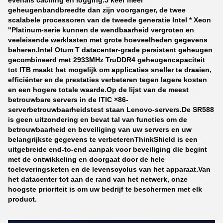
evenals caching en logging.5 keer meer
geheugenbandbreedte dan zijn voorganger, de twee
scalabele processoren van de tweede generatie Intel * Xeon
"Platinum-serie kunnen de wendbaarheid vergroten en
veeleisende werklasten met grote hoeveelheden gegevens
beheren.Intel Otum T datacenter-grade persistent geheugen
gecombineerd met 2933MHz TruDDR4 geheugencapaciteit
tot ITB maakt het mogelijk om applicaties sneller te draaien,
efficiënter en de prestaties verbeteren tegen lagere kosten
en een hogere totale waarde.
Op de lijst van de meest
betrouwbare servers in de ITIC ×86-
serverbetrouwbaarheidstest staan Lenovo-servers.De SR588
is geen uitzondering en bevat tal van functies om de
betrouwbaarheid en beveiliging van uw servers en uw
belangrijkste gegevens te verbeterenThinkShield is een
uitgebreide end-to-end aanpak voor beveiliging die begint
met de ontwikkeling en doorgaat door de hele
toeleveringsketen en de levenscyclus van het apparaat.Van
het datacenter tot aan de rand van het netwerk, onze
hoogste prioriteit is om uw bedrijf te beschermen met elk
product.