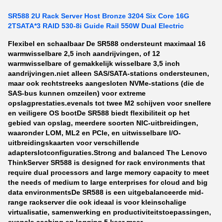
SR588 2U Rack Server Host Bronze 3204 Six Core 16G
2TSATA*3 RAID 530-8i Guide Rail 550W Dual Electric
Flexibel en schaalbaar De SR588 ondersteunt maximaal 16
warmwisselbare 2,5 inch aandrijvingen, of 12
warmwisselbare of gemakkelijk wisselbare 3,5 inch
aandrijvingen.niet alleen SAS/SATA-stations ondersteunen,
maar ook rechtstreeks aangesloten NVMe-stations (die de
SAS-bus kunnen omzeilen) voor extreme
opslagprestaties.evenals tot twee M2 schijven voor snellere
en veiligere OS bootDe SR588 biedt flexibiliteit op het
gebied van opslag, meerdere soorten NIC-uitbreidingen,
waaronder LOM, ML2 en PCle, en uitwisselbare I/O-
uitbreidingskaarten voor verschillende
adapterslotconfiguraties.
Strong and balanced The Lenovo
ThinkServer SR588 is designed for rack environments that
require dual processors and large memory capacity to meet
the needs of medium to large enterprises for cloud and big
data environmentsDe SR588 is een uitgebalanceerde mid-
range rackserver die ook ideaal is voor kleinschalige
virtualisatie, samenwerking en productiviteitstoepassingen,