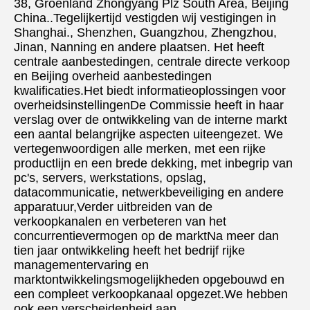
38, Groenland Zhongyang Plz South Area, Beijing 
China..Tegelijkertijd vestigden wij vestigingen in 
Shanghai., Shenzhen, Guangzhou, Zhengzhou, 
Jinan, Nanning en andere plaatsen. Het heeft 
centrale aanbestedingen, centrale directe verkoop 
en Beijing overheid aanbestedingen 
kwalificaties.Het biedt informatieoplossingen voor 
overheidsinstellingenDe Commissie heeft in haar 
verslag over de ontwikkeling van de interne markt 
een aantal belangrijke aspecten uiteengezet. We 
vertegenwoordigen alle merken, met een rijke 
productlijn en een brede dekking, met inbegrip van 
pc's, servers, werkstations, opslag, 
datacommunicatie, netwerkbeveiliging en andere 
apparatuur,Verder uitbreiden van de 
verkoopkanalen en verbeteren van het 
concurrentievermogen op de marktNa meer dan 
tien jaar ontwikkeling heeft het bedrijf rijke 
managementervaring en 
marktontwikkelingsmogelijkheden opgebouwd en 
een compleet verkoopkanaal opgezet.We hebben 
ook een verscheidenheid aan 