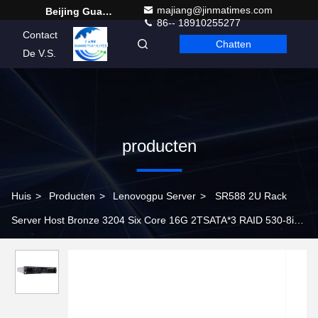
majiang@jinmatimes.com
Beijing Guangtian Runze Technology Co., Ltd.
86-- 18910255277
Contact
Chatten
Dutch
De V.S.
producten
Huis
>
Producten
>
Lenovogpu Server
>
SR588 2U Rack
Server Host Bronze 3204 Six Core 16G 2TSATA*3 RAID 530-8i
Guide Rail 550W Dual Electric