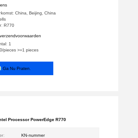
er
vens
rkomst: China, Beijing, China
lls
: R770
n verzendvoorwaarden
tal: 1
00/pieces >=1 pieces
Ga Nu Praten.
ntel Processor PowerEdge R770
er:
KN-nummer