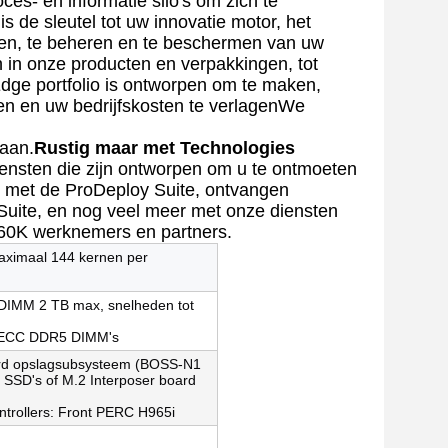
ces- en informatie silo's om zich te
 de sleutel tot uw innovatie motor, het
alen, te beheren en te beschermen van uw
 in onze producten en verpakkingen, tot
Edge portfolio is ontworpen om te maken,
en en uw bedrijfskosten te verlagenWe
gaan.
Rustig maar met Technologies
ensten die zijn ontworpen om u te ontmoeten
s met de ProDeploy Suite, ontvangen
Suite, en nog veel meer met onze diensten
 60K werknemers en partners.
aximaal 144 kernen per
DIMM 2 TB max, snelheden tot
de ECC DDR5 DIMM's
eerd opslagsubsysteem (BOSS-N1
SD's of M.2 Interposer board
ntrollers: Front PERC H965i