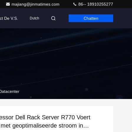
majiang@jinmatimes.com
86-- 18910255277
ct De V.S.
Chatten
Dutch
 Datacenter
cessor Dell Rack Server R770 Voert
ie met geoptimaliseerde stroom in