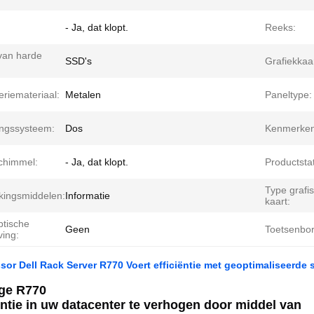
:
- Ja, dat klopt.
Reeks:
van harde
SSD's
Grafiekkaa
riemateriaal:
Metalen
Paneltype:
ingssysteem:
Dos
Kenmerken
schimmel:
- Ja, dat klopt.
Productsta
Type grafi
kingsmiddelen:
Informatie
kaart:
ptische
Geen
Toetsenbor
ving:
ssor Dell Rack Server R770 Voert efficiëntie met geoptimaliseerde 
ge R770
ëntie in uw datacenter te verhogen door middel van