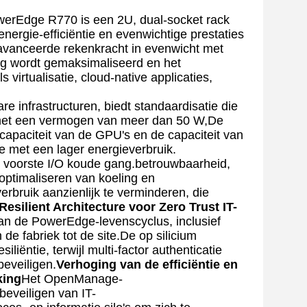
erEdge R770 is een 2U, dual-socket rack
ergie-efficiëntie en evenwichtige prestaties
eavanceerde rekenkracht in evenwicht met
ing wordt gemaksimaliseerd en het
virtualisatie, cloud-native applicaties,
 infrastructuren, biedt standaardisatie die
.met een vermogen van meer dan 50 W,De
capaciteit van de GPU's en de capaciteit van
 met een lager energieverbruik.
e voorste I/O koude gang.betrouwbaarheid,
optimaliseren van koeling en
erbruik aanzienlijk te verminderen, die
Resilient Architecture voor Zero Trust IT-
 van de PowerEdge-levenscyclus, inclusief
de fabriek tot de site.De op silicium
iëntie, terwijl multi-factor authenticatie
eveiligen.
Verhoging van de efficiëntie en
king
Het OpenManage-
beveiligen van IT-