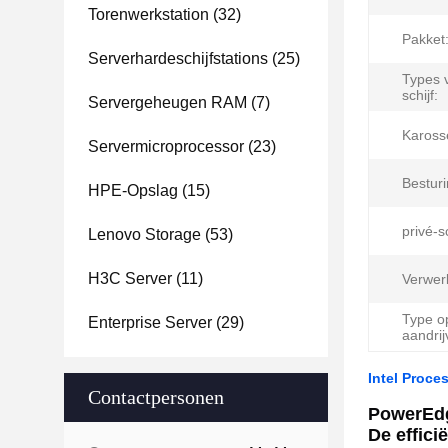
Torenwerkstation
(32)
Pakket
Serverhardeschijfstations
(25)
Types 
schijf:
Servergeheugen RAM
(7)
Karosse
Servermicroprocessor
(23)
Bestur
HPE-Opslag
(15)
privé-
Lenovo Storage
(53)
H3C Server
(11)
Verwer
Type o
Enterprise Server
(29)
aandrij
Intel Proce
Contactpersonen
PowerEd
De effici