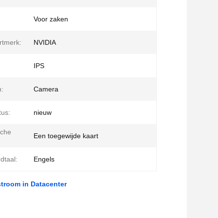
Voor zaken
rtmerk:
NVIDIA
IPS
:
Camera
tus:
nieuw
sche
Een toegewijde kaart
dtaal:
Engels
stroom in Datacenter