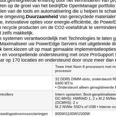
tuur.geïntegreerde ervaring door het verminderen van pro
en op de groei van het bedrijfDe OpenManage portfolio is
len van de tools en automatisering die u helpen te sch
ie omgeving.
Duurzaamheid
Van gerecyclede materialen
e, innovatieve opties voor energie-efficiëntie, de Power
n recycle producten om de CO2-voetafdruk te verminder
 zelfs makkelijk.
 systemen verantwoordelijk met Technologies te laten 
Maximaliseer uw PowerEdge Servers met uitgebreide di
k bent.kiezen uit op maat gemaakte implementatieoptie
e en voorspellende ondersteuning met onze ProSupport 
ar op 170 locaties en ondersteund door onze meer dan
Twee Intel Xeon 6-processors met m
processor
32 DDR5 DIMM-slots, ondersteunt R
6400 MT/s
• Ondersteunt alleen geregistreer
ntrollers
Intern opstarten: Boot-geoptimalis
DC-MHS): HWRAID 1, 2 x M.2 NVMe S
(DCMHS): 2 x
M.2 NVMe SSD's of USB • Interne co
sselingsstroomvoorzieningen
800W/1100W/1500W