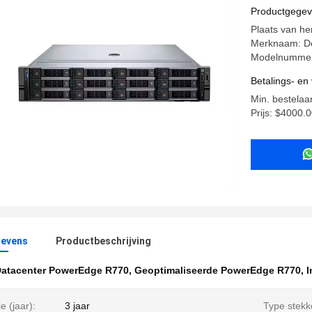
Datacent
Productgege
Plaats van he
Merknaam: De
Modelnummer
Betalings- e
Min. bestelaan
Prijs: $4000.
evens
Productbeschrijving
atacenter PowerEdge R770
,
Geoptimaliseerde PowerEdge R770
,
I
e (jaar):
3 jaar
Type stekk