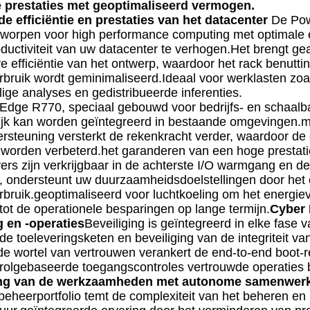
 prestaties met geoptimaliseerd vermogen.
de efficiëntie en prestaties van het datacenter
De Pow
tworpen voor high performance computing met optimale en
ductiviteit van uw datacenter te verhogen.Het brengt g
ve efficiëntie van het ontwerp, waardoor het rack benutt
bruik wordt geminimaliseerd.Ideaal voor werklasten zoals 
ige analyses en gedistribueerde inferenties.
dge R770, speciaal gebouwd voor bedrijfs- en schaalbare
jk kan worden geïntegreerd in bestaande omgevingen
steuning versterkt de rekenkracht verder, waardoor de 
worden verbeterd.het garanderen van een hoge prestatie
ers zijn verkrijgbaar in de achterste I/O warmgang en d
, ondersteunt uw duurzaamheidsdoelstellingen door het 
rbruik.geoptimaliseerd voor luchtkoeling om het energiev
tot de operationele besparingen op lange termijn.
Cyber 
 en -operaties
Beveiliging is geïntegreerd in elke fase
 toeleveringsketen en beveiliging van de integriteit van 
 wortel van vertrouwen verankert de end-to-end boot-resil
rolgebaseerde toegangscontroles vertrouwde operaties b
ing van de werkzaamheden met autonome samenwer
eheerportfolio temt de complexiteit van het beheren en 