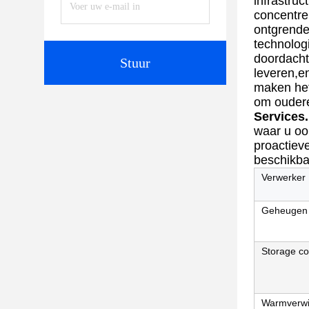
infrastruc
concentrer
ontgrende
technolog
doordacht
Stuur
leveren,e
maken het
om oudere
Services.
waar u oo
proactiev
beschikba
Verwerker
Geheugen
Storage co
Warmverwi