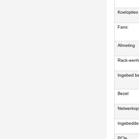
Koelopties
Fans
Afmeting
Rack-een
Ingebed b
Bezel
Netwerkop
Ingebedde
PCIe