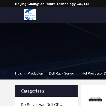
Beijing Guangtian Runze Technology Co., Ltd.
Huis
>
Producten
>
Dell Rack Server
>
Intel Processor 
Categorieën
De Server Van Dell GPU