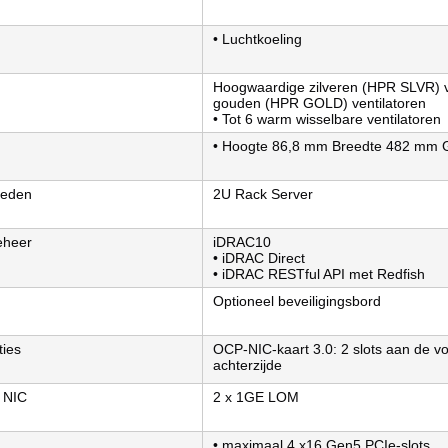
• Luchtkoeling
Hoogwaardige zilveren (HPR SLVR) v
gouden (HPR GOLD) ventilatoren
• Tot 6 warm wisselbare ventilatoren
• Hoogte 86,8 mm Breedte 482 mm G
heden
2U Rack Server
eheer
iDRAC10
• iDRAC Direct
• iDRAC RESTful API met Redfish
Optioneel beveiligingsbord
ties
OCP-NIC-kaart 3.0: 2 slots aan de voo
achterzijde
 NIC
2 x 1GE LOM
• maximaal 4 x16 Gen5 PCIe-slots