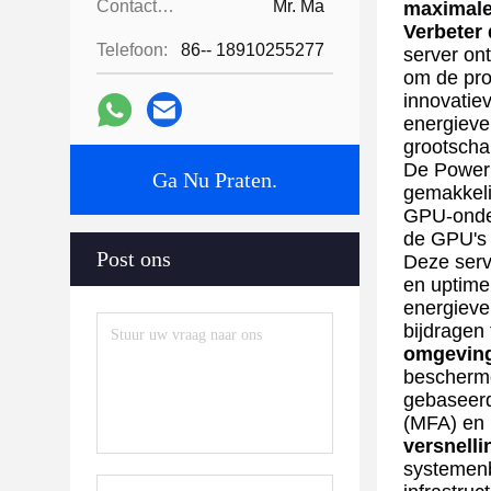
Contactpersonen:
Mr. Ma
maximale
Verbeter 
Telefoon:
86-- 18910255277
server on
om de pro
innovatie
energiever
grootschal
De PowerE
Ga Nu Praten.
gemakkeli
GPU-onder
de GPU's 
Post ons
Deze serv
en uptime
energieve
bijdragen 
omgeving
beschermde
gebaseerde
(MFA) en 
versnell
systemenb