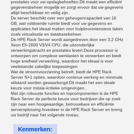
prestaties voor uw opslagbehoeften.Dit maakt een efficiënt
gegevensbeheer mogelijk en zorgt ervoor dat uw gegevens
altijd beschikbaar en veilig zijn..
De server beschikt over een geheugencapaciteit van 16
GB, wat voldoende ruimte biedt voor uw gegevens en
applicaties.het ideaal maken voor hulpbronintensieve taken
zoals virtualisatie en databasebeheer.
De HPE Rack Server wordt aangedreven door een 3,2 GHz
Xeon E5-2600 V3/V4 CPU, die uitzonderlijke
verwerkingskracht en prestaties levert.Deze processor is
ontworpen om complexe werklasten te verwerken en biedt
hoge snelheid verwerking, waardoor het ideaal is voor
veeleisende zakelijke toepassingen.
Wat de stroomvoorziening betreft, biedt de HPE Rack
Server N+1 opties, waardoor continue werking en minimale
stilstand worden gewaarborgd.Dit maakt het een ideale
keuze voor missie-kritieke omgevingen..
Met zijn robuuste functies en topcomponenten is de HPE
Rack Server de perfecte keuze voor bedrijven die op zoek
zijn naar een hoogwaardige, betrouwbare en efficiënte
serveroplossing.Investeer in de HPE Rack Server en breng
uw bedrijf naar het volgende niveau.
Kenmerken: