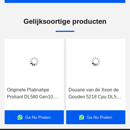
Gelijksoortige producten
Originele Platinahpe
Douane van de Xeon de
Proliant DL580 Gen10
Gouden 5218 Cpu DL580
869845-B21 Server SFF
Gen10 Hpe Proliant IAO
Xeon 8164 p408i-p 4U
4U Server
Ga Nu Praten.
Ga Nu Praten.