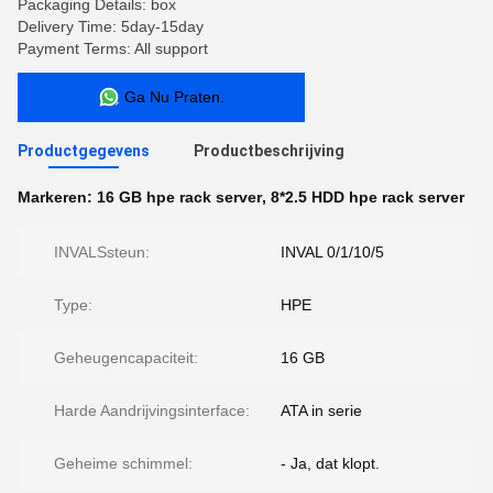
Packaging Details: box
Delivery Time: 5day-15day
Payment Terms: All support
Ga Nu Praten.
Productgegevens
Productbeschrijving
Markeren:
16 GB hpe rack server
,
8*2.5 HDD hpe rack server
INVALSsteun:
INVAL 0/1/10/5
Type:
HPE
Geheugencapaciteit:
16 GB
Harde Aandrijvingsinterface:
ATA in serie
Geheime schimmel:
- Ja, dat klopt.