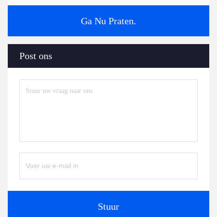
Ga Nu Praten.
Post ons
Stuur