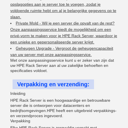
opslagopties aan je server toe te voegen, zodat je
voldoende ruimte hebt om al je belangrijke gegevens op te
slaan.
Private Mold - Wil je een server die opvalt van de rest?
Onze aanpassingsservice biedt de mogelijkheid om een
privé-vorm te maken voor je HPE Rack Server, waardoor je
een unieke en gepersonaliseerde server krijgt.
Geheugen Upgrade - Vergroot de geheugencapaciteit
van uw server met onze aanpassingsservice.
Met onze aanpassingsservice kunt u er zeker van zijn dat
uw HPE Rack Server aan al uw zakelijke behoeften en
specificaties voldoet.
Verpakking en verzending:
Inleiding
HPE Rack Server is een hoogwaardige en betrouwbare
server die is ontworpen voor datacenters en
bedrijfsomgevingen.HPE heeft een uitgebreid verpakkings-
en verzendproces ingevoerd.
Verpakking
Elke HPE Rack Server is zorgvuldig verpakt met