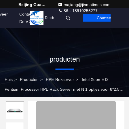
Beijing Guangtian Runze Technology Co., Ltd.
majiang@jinmatimes.com
86-- 18910255277
veer
Contact
Chatten
Dutch
De V.S.
producten
Huis
>
Producten
>
HPE-Rekserver
>
Intel Xeon E I3
Pentium Processor HPE Rack Server met N 1 opties voor 8*2.5
HDD