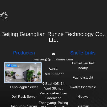
Beijing Guangtian Runze Technology Co.,
Ltd.
Producten
Snelle Links
majiang@jinmatimes.com
De Server van
Profiel van het
Dell GPU
bedrijf
86--
18910255277
HPE-Rekserver
Fabriekstocht
Zaal 405, 14,
Lenovogpu Server
Kwaliteitscontrole
Yard 38, het
Zuidengebied van
Dell Rack Server
Nieuws
Groenland
Zhongyang, Peking
Inspurgpu Server
Sitemap