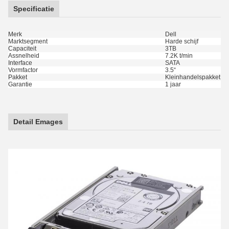
Specificatie
Merk
Dell
Marktsegment
Harde schijf
Capaciteit
3TB
Assnelheid
7.2K t/min
Interface
SATA
Vormfactor
3.5“
Pakket
Kleinhandelspakket of
Garantie
1 jaar
Detail Emages