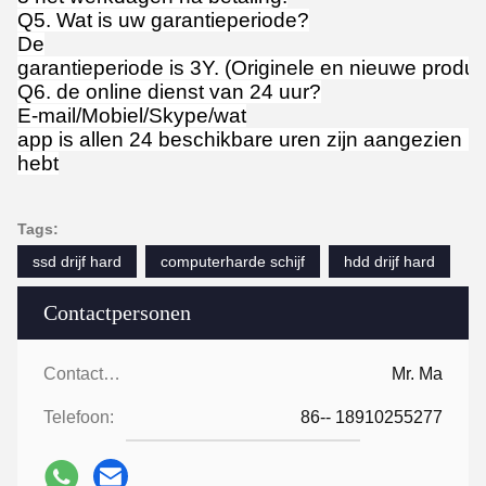
Q5. Wat is uw garantieperiode?
De
garantieperiode is 3Y. (Originele en nieuwe produc
Q6. de online dienst van 24 uur?
E-mail/Mobiel/Skype/wat
app is allen 24 beschikbare uren zijn aangezien u
hebt
Tags:
ssd drijf hard
computerharde schijf
hdd drijf hard
Contactpersonen
Contactpersonen:
Mr. Ma
Telefoon:
86-- 18910255277