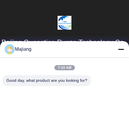
Beijing Guangtian Runze Technology Co.,
Ltd.
Majiang
Producten
Snelle Links
7:10 AM
majiang@jinmatimes.com
De Server van
Profiel van het
Good day, what product are you looking for?
Dell GPU
bedrijf
86--
18910255277
HPE-Rekserver
Fabriekstocht
Zaal 405, 14,
Lenovogpu Server
Kwaliteitscontrole
Yard 38, het
Zuidengebied van
Dell Rack Server
Nieuws
Groenland
Zhongyang, Peking