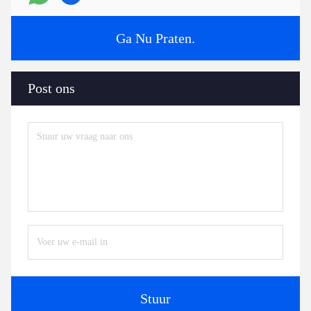
Ga Nu Praten.
Post ons
Stuur