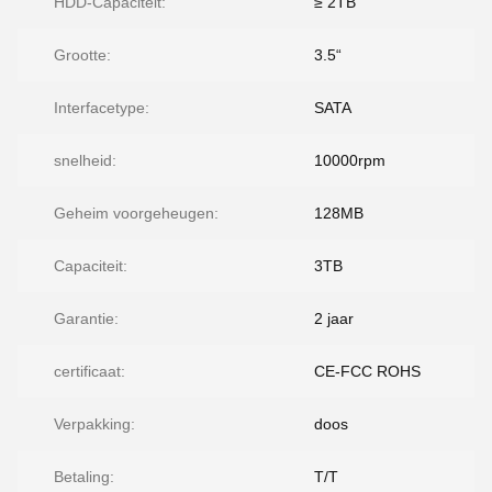
HDD-Capaciteit:
≥ 2TB
Grootte:
3.5“
Interfacetype:
SATA
snelheid:
10000rpm
Geheim voorgeheugen:
128MB
Capaciteit:
3TB
Garantie:
2 jaar
certificaat:
CE-FCC ROHS
Verpakking:
doos
Betaling:
T/T