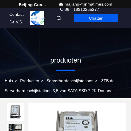
majiang@jinmatimes.com
Beijing Guangtian Runze Technology Co., Ltd.
86-- 18910255277
Contact
Chatten
Dutch
De V.S.
producten
Huis
>
Producten
>
Serverhardeschijfstations
>
3TB de
Serverhardeschijfstations 3,5 van SATA SSD 7.2K-Douane