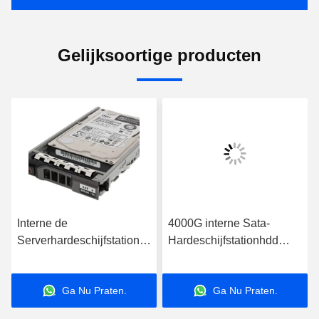
Gelijksoortige producten
Interne de
4000G interne Sata-
Serverhardeschijfstations
Hardeschijfstationhdd
van SSD Sata voor PC
4TB SAS 3,5 7200RPM
240G 2,5 7.2K 12Gbps
Ga Nu Praten.
Ga Nu Praten.