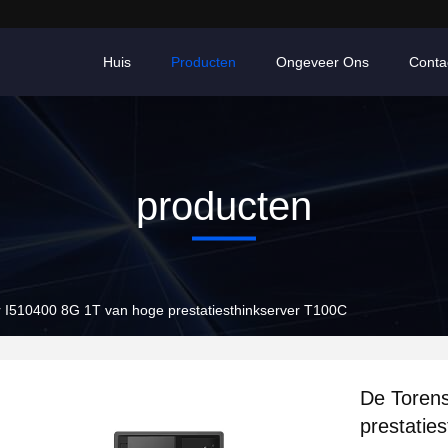
Huis
Producten
Ongeveer Ons
Conta
producten
 I510400 8G 1T van hoge prestatiesthinkserver T100C
De Toren
prestatie