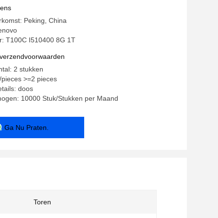
vens
rkomst: Peking, China
enovo
: T100C I510400 8G 1T
n verzendvoorwaarden
ntal: 2 stukken
0/pieces >=2 pieces
tails: doos
mogen: 10000 Stuk/Stukken per Maand
Ga Nu Praten.
Toren