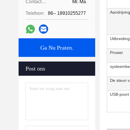
Contactpersonen:
Mr. Ma
Aandrijvin
Telefoon:
86-- 18910255277
Uitbreidin
Ga Nu Praten.
Prower
systeembe
Post ons
De steun v
USB-poort