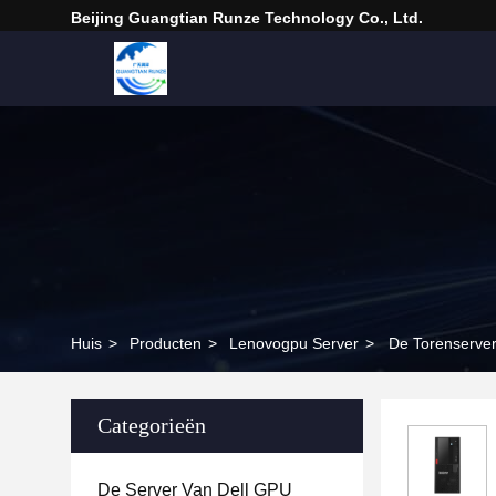
Beijing Guangtian Runze Technology Co., Ltd.
Huis
>
Producten
>
Lenovogpu Server
>
De Torenserver
Categorieën
De Server Van Dell GPU