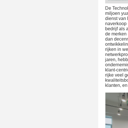
De Technol
miljoen yu
dienst van
naverkoop 
bedrijf al
de merken 
dan decenn
ontwikkeli
rijken in w
netwerkpro
jaren, hebb
ondernemin
klant-centr
rijke veel 
kwaliteits
klanten, e