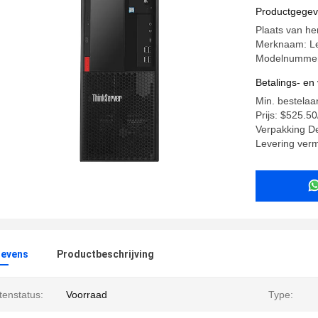
Productgege
Plaats van he
Merknaam: L
Modelnummer
Betalings- e
Min. bestelaa
Prijs: $525.5
Verpakking De
Levering ver
evens
Productbeschrijving
tenstatus:
Voorraad
Type: