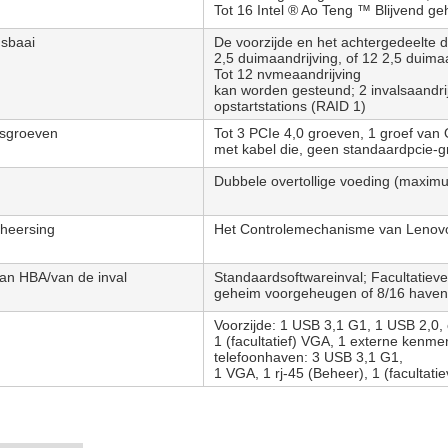
Tot 16 Intel ® Ao Teng ™ Blijvend 
gsbaai
De voorzijde en het achtergedeelte dr
2,5 duimaandrijving, of 12 2,5 duimaa
Tot 12 nvmeaandrijving
kan worden gesteund; 2 invalsaandri
opstartstations (RAID 1)
gsgroeven
Tot 3 PCIe 4,0 groeven, 1 groef van
met kabel die, geen standaardpcie-
Dubbele overtollige voeding (maxim
heersing
Het Controlemechanisme van Lenovo
an HBA/van de inval
Standaardsoftwareinval; Facultatiev
geheim voorgeheugen of 8/16 have
Voorzijde: 1 USB 3,1 G1, 1 USB 2,0, 
1 (facultatief) VGA, 1 externe kenm
telefoonhaven: 3 USB 3,1 G1,
1 VGA, 1 rj-45 (Beheer), 1 (facultatie