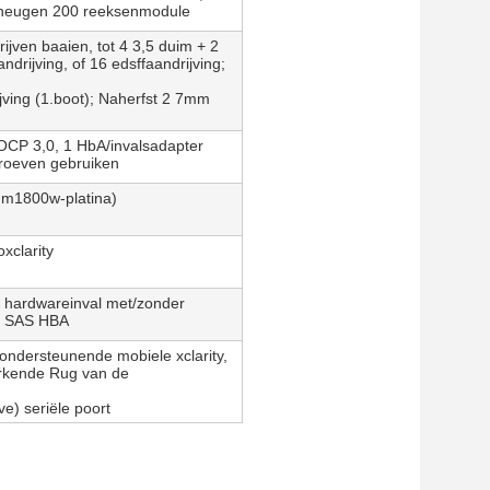
geheugen 200 reeksenmodule
ijven baaien, tot 4 3,5 duim + 2
ndrijving, of 16 edsffaandrijving;
jving (1.boot); Naherfst 2 7mm
 OCP 3,0, 1 HbA/invalsadapter
groeven gebruiken
um1800w-platina)
xclarity
e hardwareinval met/zonder
n SAS HBA
ondersteunende mobiele xclarity,
erkende Rug van de
ve) seriële poort