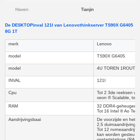
Haven:
Tianjin
De DESKTOPinval 121I van Lenovothinkserver TS90X G6405
8G 1T
merk
Lenovo
model
TS90X G6405
model
4U TOREN 1ROUTE
INVAL
121I
Cpu
Tot 2 3de reeksen van
xeon ® Scalable, tot
RAM
32 DDR4-geheugencon
Tot 16 Intel ® Ao Te
Aandrijvingsbaai
De voorzijde en het a
2,5 duimaandrijving, o
Tot 12 nvmeaandrijvi
kan worden gesteund; 
opstartstations (RAID