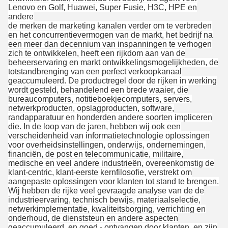
Lenovo en Golf, Huawei, Super Fusie, H3C, HPE en
andere
de merken de marketing kanalen verder om te verbreden
en het concurrentievermogen van de markt, het bedrijf na
een meer dan decennium van inspanningen te verhogen
zich te ontwikkelen, heeft een rijkdom aan van de
beheerservaring en markt ontwikkelingsmogelijkheden, de
totstandbrenging van een perfect verkoopkanaal
geaccumuleerd. De productregel door de rijken in werking
wordt gesteld, behandelend een brede waaier, die
bureaucomputers, notitieboekjecomputers, servers,
netwerkproducten, opslagproducten, software,
randapparatuur en honderden andere soorten impliceren
die. In de loop van de jaren, hebben wij ook een
verscheidenheid van informatietechnologie oplossingen
voor overheidsinstellingen, onderwijs, ondernemingen,
financiën, de post en telecommunicatie, militaire,
medische en veel andere industrieën, overeenkomstig de
klant-centric, klant-eerste kernfilosofie, verstrekt om
aangepaste oplossingen voor klanten tot stand te brengen.
Wij hebben de rijke veel gevraagde analyse van de de
industrieervaring, technisch bewijs, materiaalselectie,
netwerkimplementatie, kwaliteitsborging, verrichting en
onderhoud, de dienststeun en andere aspecten
geaccumuleerd, en goed - ontvangen door klanten, en zijn