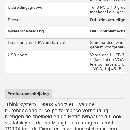
Uitbreidingsgroeven
Tot 3 PCIe 4,0 groeve
met kabel die, geen 
Prower
Dubbele overtollige 
systeembeheersing
Het Controlemechani
De steun van HBA/van de inval
Standaardsoftwareinv
geheim voorgeheugen
USB-poort
Voorzijde: 1 USB 3,1 
1 (facultatief) VGA,
telefoonhaven: 3 USB
1 VGA, 1 rj-45 (Beheer
Productomschrijving
ThinkSystem TS90X voorziet u van de
buitengewone price-performance verhouding,
brengen de snelheid en de Betrouwbaarheid u ook
scalability en de veelzijdigheid u morgen wenst.
TS90X kan de Diensten in werking stellen in een