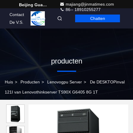
majiang@jinmatimes.com
Beijing Guangtian Runze Technology Co., Ltd.
86-- 18910255277
Contact
Chatten
Dutch
De V.S.
producten
Huis
>
Producten
>
Lenovogpu Server
>
De DESKTOPinval
121I van Lenovothinkserver TS90X G6405 8G 1T