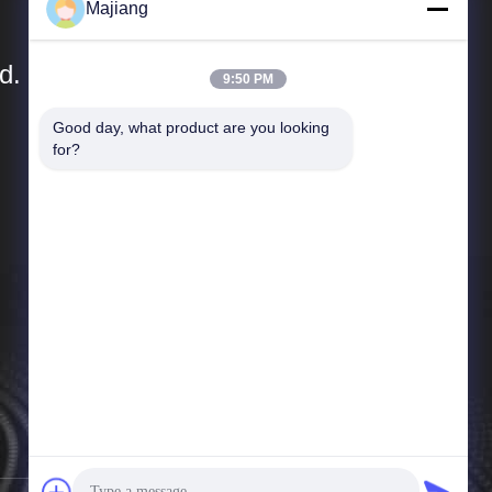
Majiang
d.
9:50 PM
Good day, what product are you looking 
Snelle Links
for?
Profiel van het bedrijf
Fabriekstocht
Kwaliteitscontrole
Nieuws
Sitemap
Privacybeleid