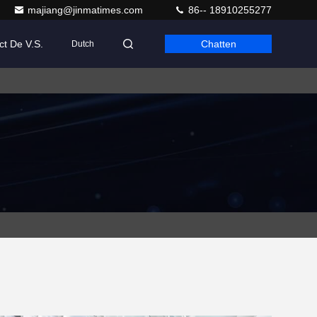
majiang@jinmatimes.com
86-- 18910255277
ct De V.S.
Chatten
Dutch