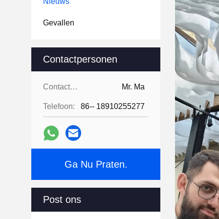
Nieuws
Gevallen
Contactpersonen
Contactpersonen:
Mr. Ma
Telefoon:
86-- 18910255277
Ga Nu Praten.
Post ons