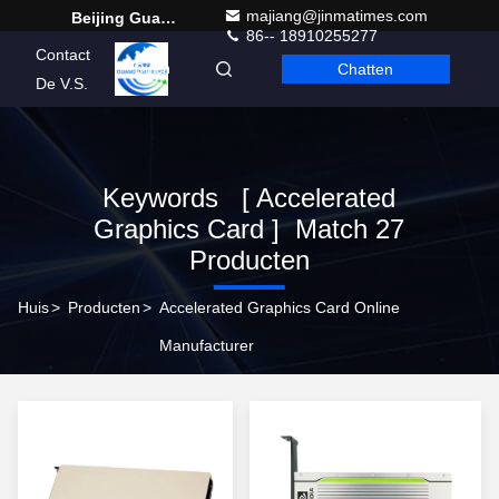
majiang@jinmatimes.com
Beijing Guangtian Runze Technology Co., Ltd.
86-- 18910255277
Contact
Chatten
Dutch
De V.S.
Keywords [ Accelerated
Graphics Card ] Match 27
Producten
Huis
>
Producten
>
Accelerated Graphics Card Online
Manufacturer