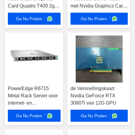
Card Quadro T400 2gb
met Nvidia Graphics Card
Gddr6
en SSD geheugen
Ga Nu Praten. '
Ga Nu Praten. '
PowerEdge R6715
de Versnellingskaart
Metal Rack Server voor
Nvidia GeForce RTX
internet- en
3080Ti van 12G GPU
dataopslagtoepassingen
Ga Nu Praten. '
Ga Nu Praten. '
aangedreven door
Nvidia Graphics Card