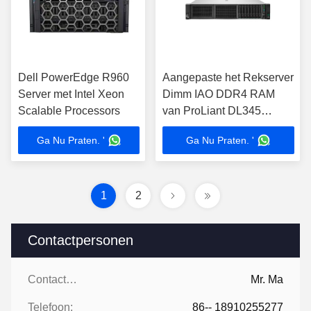
Dell PowerEdge R960
Aangepaste het Rekserver
Server met Intel Xeon
Dimm IAO DDR4 RAM
Scalable Processors
van ProLiant DL345
Gen10 HPE
Ga Nu Praten. '
Ga Nu Praten. '
1
2
Contactpersonen
Contactpersonen:
Mr. Ma
Telefoon:
86-- 18910255277