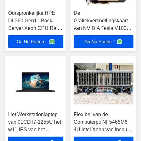
Oorspronkelijke HPE
De
DL360 Gen11 Rack
Grafiekversnellingskaart
Server Xeon CPU Raid
van NVIDIA Tesla V100
Card Customized Server
32G gPU voor
Ga Nu Praten. '
Ga Nu Praten. '
Oorspronkelijke HPE 1U
Werkstationserver
Rack Server
Het Werkstationlaptop
Flexibel van de
van 01CD I7-1255U het
Computerpc NF5468M6
w11-IPS van het
4U Intel Xeon van Inspur
Computernotitieboekje
Rackmount Goud 5317