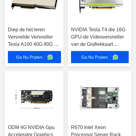
Diep de het leren
NVIDIA Tesla T4 die 16G
Versnelde Versneller
GPU-de Videoversneller
Tesla A100 40G 80G T4
van de Grafiekkaart
A40 48G van de
gegevens verwerken
Ga Nu Praten. '
Ga Nu Praten. '
Grafiekkaart GPU
ODM 4G NVIDIA Gpu
R670 Intel Xeon
Accelerator Graphics
Processor Server Rack