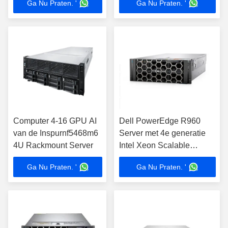
Ga Nu Praten. '
Ga Nu Praten. '
S2-2022 16G 512G
8SFF
Computer 4-16 GPU AI
Dell PowerEdge R960
van de Inspurnf5468m6
Server met 4e generatie
4U Rackmount Server
Intel Xeon Scalable
Processors
Ga Nu Praten. '
Ga Nu Praten. '