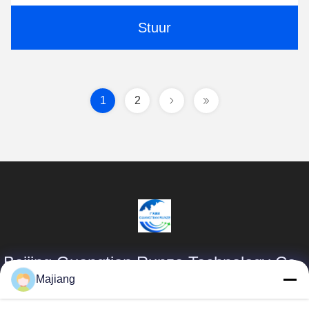
Stuur
1
2
Beijing Guangtian Runze Technology Co.,
Ltd.
Majiang